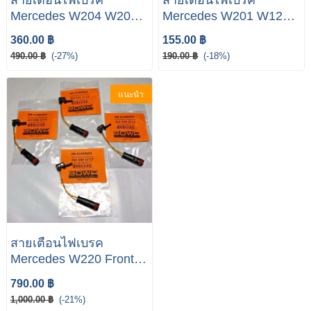
Mercedes W204 W207
Mercedes W201 W124
W212 Front & Rear
Front & Rear Brake Pad
360.00 ฿
155.00 ฿
Brake Pad Wear Sensor
Wear Sensor
490.00 ฿
(-27%)
190.00 ฿
(-18%)
แนะนำ
สายเตือนไฟเบรค
Mercedes W220 Front &
Rear Brake Pad Wear
790.00 ฿
Sensor Qty. #4 OEM
1,000.00 ฿
(-21%)