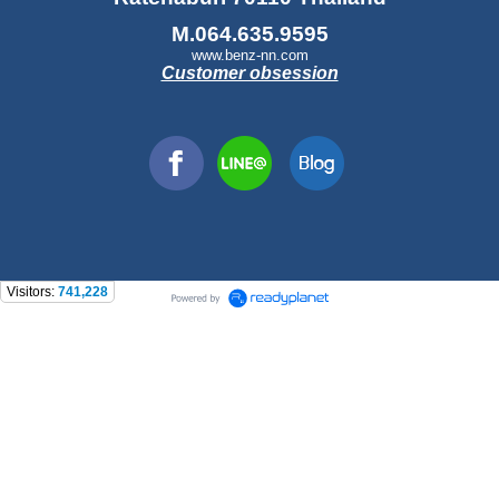
M.064.635.9595
www.benz-nn.com
Customer obsession
Visitors:
741,228