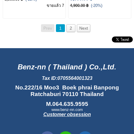
ขายแล้ว 7
4,900.00 ฿
(-20%)
Prev
1
2
Next
Benz-nn ( Thailand ) Co.,Ltd.
Tax ID:0705564001323
No.222/16 Moo3 Boek phrai Banpong
Ratchaburi 70110 Thailand
M.064.635.9595
www.benz-nn.com
Customer obsession