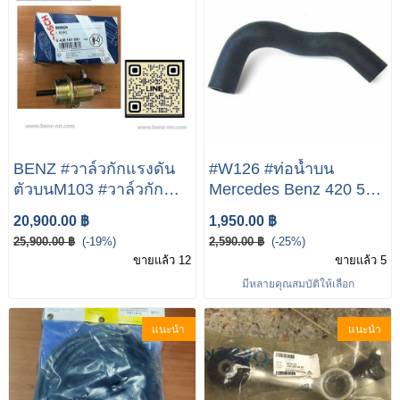
BENZ #วาล์วกักแรงดัน
#W126 #ท่อน้ำบน
ตัวบนM103 #วาล์วกัก
Mercedes Benz 420 500
แรงดันตัวบนM102
560 SE Sec
20,900.00 ฿
1,950.00 ฿
(เครื่อง M102 M103)
25,900.00 ฿
(-19%)
2,590.00 ฿
(-25%)
W201(190E)
ขายแล้ว 12
ขายแล้ว 5
W124(230E 300E)
มีหลายคุณสมบัติให้เลือก
W126(300SE) BOSCH 0
438 161 001
แนะนำ
แนะนำ