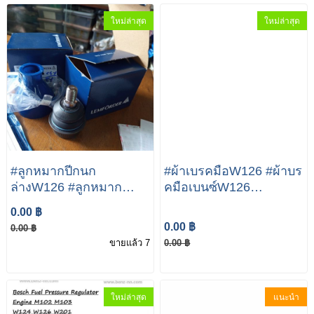
ใหม่ล่าสุด
ใหม่ล่าสุด
#ลูกหมากปีกนก
#ผ้าเบรคมือW126 #ผ้าบร
ล่างW126 #ลูกหมาก
คมือเบนซ์W126
ปีกนกล่างรถbenz Benz
Mercedes-Benz S Class
0.00 ฿
W126 ยี่ห้อ
W126 SEL280 SEL500
0.00 ฿
0.00 ฿
Lemforder(นกฮูก) ลูก
เบนซ์(benz)1คันรถ×ก้าม
ขายแล้ว 7
0.00 ฿
หมากล่าง 240D 300D
เบรคมือผ้าเบรค
230E 280E 280SE
มือw126,w123
500SE
ใหม่ล่าสุด
แนะนำ