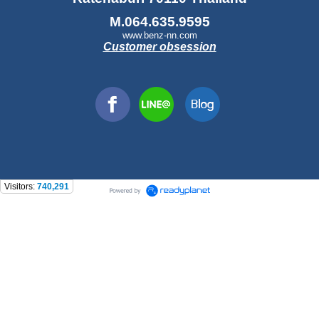
M.064.635.9595
www.benz-nn.com
Customer obsession
Visitors:
740,291