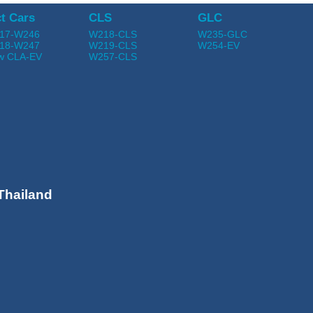
t Cars
CLS
GLC
17-W246
W218-CLS
W235-GLC
18-W247
W219-CLS
W254-EV
w CLA-EV
W257-CLS
Thailand