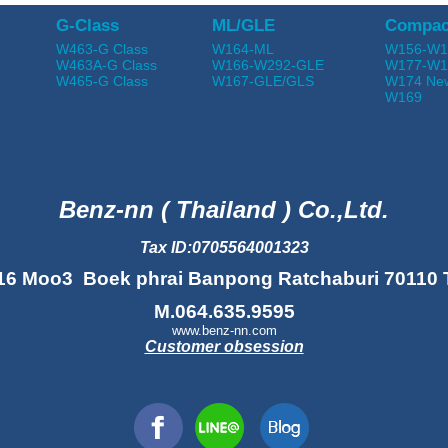
G-Class
ML/GLE
Compac
W463-G Class
W164-ML
W156-W1
W463A-G Class
W166-W292-GLE
W177-W1
W465-G Class
W167-GLE/GLS
W174 Ne
W169
Benz-nn ( Thailand ) Co.,Ltd.
Tax ID:0705564001323
16 Moo3 Boek phrai Banpong Ratchaburi 70110 
M.064.635.9595
www.benz-nn.com
Customer obsession