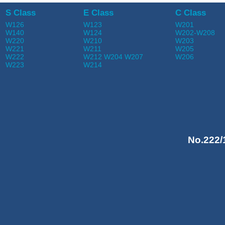
S Class
E Class
C Class
W126
W123
W201
W140
W124
W202-W208
W220
W210
W203
W221
W211
W205
W222
W212 W204 W207
W206
W223
W214
No.222/