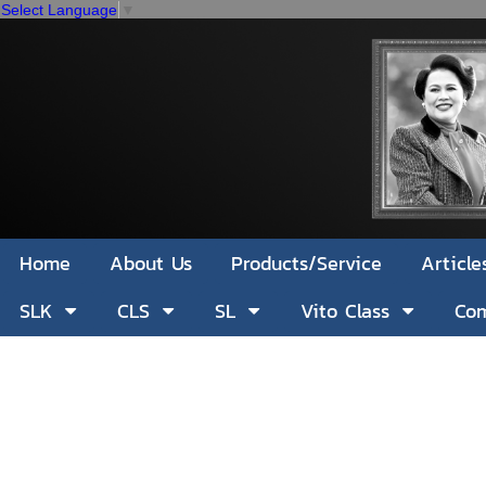
Select Language
▼
Home
About Us
Products/Service
Article
SLK
CLS
SL
Vito Class
Com