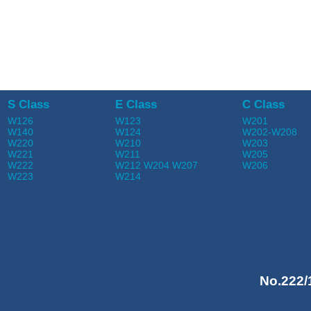
S Class
E Class
C Class
W126
W123
W201
W140
W124
W202-W208
W220
W210
W203
W221
W211
W205
W222
W212 W204 W207
W206
W223
W214
No.222/