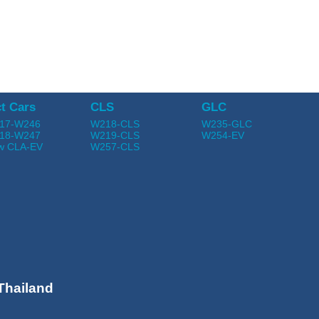
t Cars
CLS
GLC
17-W246
W218-CLS
W235-GLC
18-W247
W219-CLS
W254-EV
w CLA-EV
W257-CLS
Thailand