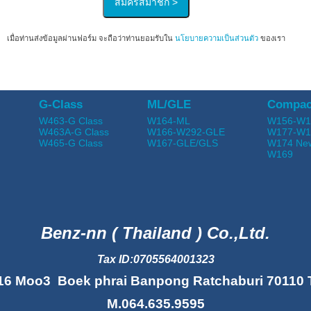
เมื่อท่านส่งข้อมูลผ่านฟอร์ม จะถือว่าท่านยอมรับใน
นโยบายความเป็นส่วนตัว
ของเรา
G-Class
ML/GLE
Compac
W463-G Class
W164-ML
W156-W1
W463A-G Class
W166-W292-GLE
W177-W1
W465-G Class
W167-GLE/GLS
W174 Ne
W169
Benz-nn ( Thailand ) Co.,Ltd.
Tax ID:0705564001323
16 Moo3 Boek phrai Banpong Ratchaburi 70110 
M.064.635.9595