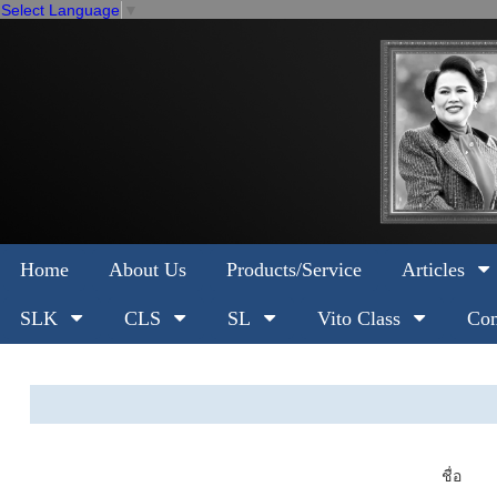
Select Language
▼
Home
About Us
Products/Service
Articles
SLK
CLS
SL
Vito Class
Com
ชื่อ