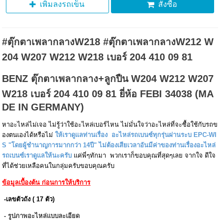
เพิ่มลงรถเข็น
สั่งซื้อ
#ตุ๊กตาเพลากลางW218 #ตุ๊กตาเพลากลางW212 W
204 W207 W212 W218 เบอร์ 204 410 09 81
BENZ ตุ๊กตาเพลากลาง+ลูกปืน W204 W212 W207
W218 เบอร์ 204 410 09 81 ยี่ห้อ FEBI 34038 (MA
DE IN GERMANY)
หาอะไหล่ไม่เจอ ไม่รู้ว่าใช้อะไหล่เบอร์ไหน ไม่มั่นใจว่าอะไหล่ที่จะซื้อใช้กับรถข
องตนเองได้หรือไม่
ให้เราดูแลท่านเรื่อง อะไหล่รถเบนซ์ทุกรุ่นผ่านระบ EPC-WI
S "โดยผู้ชำนาญการมากกว่า 14ปี" ไม่ต้องเสียเวลาอันมีค่าของท่านเรื่องอะไหล่
รถเบนซ์เราดูแลให้นะครับ
แค่พี่ๆทักมา พวกเราก็ขอบคุณที่สุดๆเลย จากใจ ดีใจ
ที่ได้ช่วยเหลือคนในกลุ่มครับขอบคุณครับ
ข้อมูลเบื้องต้น ก่อนการให้บริการ
-เลขตัวถัง ( 17 ตัว)
- รูปภาพอะไหล่แบบละเอียด