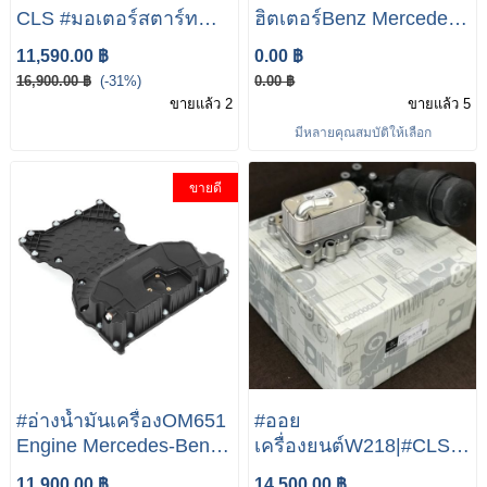
CLS #มอเตอร์สตาร์ท
ฮิตเตอร์Benz Mercedes
MERCEDES-BENZ CLS
Benz W212 W204 W207
11,590.00 ฿
0.00 ฿
CLS250D W218
W218
16,900.00 ฿
(-31%)
0.00 ฿
ขายแล้ว 2
ขายแล้ว 5
มีหลายคุณสมบัติให้เลือก
ขายดี
#อ่างน้ำมันเครื่องOM651
#ออย
Engine Mercedes-Benz
เครื่องยนต์W218|#CLS250
E-Class W212 W204
#CLS350 #Oilengine
11,900.00 ฿
14,500.00 ฿