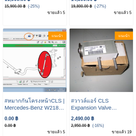
W207 W218(CLS )
OM651|
15,900.00 ฿
(-25%)
19,800.00 ฿
(-27%)
Engine Oil Sump Pan
ขายแล้ว 5
ขายแล้ว 5
A6510100528 NEW
GENUINE
แนะนำ
แนะนำ
#หมากกันโครงหน้าCLS |
#วาวล์แอร์ CLS
Mercedes-Benz W218
Expansion Valve
CLS 250D 350 55
Heating Evaporator CLS
0.00 ฿
2,490.00 ฿
63AMG Mercedes Benz
0.00 ฿
2,950.00 ฿
(-16%)
W218
ขายแล้ว 5
ขายแล้ว 19