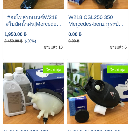
| #อะไหล่รถเบนซ์W218
W218 CSL250 350
|#ใบปัดน้ำฝน|Mercedes
Mercedes-benz กระป๋อง
Benz CLS 250 350 55
พักน้ำ(ถังพักหม้อน้ำ) ถัง
1,950.00 ฿
0.00 ฿
63|
พักน้ำ W218 CSL250
2,450.00 ฿
(-20%)
0.00 ฿
350
ขายแล้ว 13
ขายแล้ว 6
ใหม่ล่าสุด
ใหม่ล่าสุด