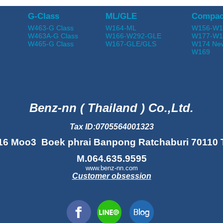
G-Class
ML/GLE
Compac
W463-G Class
W164-ML
W156-W1
W463A-G Class
W166-W292-GLE
W177-W1
W465-G Class
W167-GLE/GLS
W174 Ne
W169
Benz-nn ( Thailand ) Co.,Ltd.
Tax ID:0705564001323
16 Moo3 Boek phrai Banpong Ratchaburi 70110 
M.064.635.9595
www.benz-nn.com
Customer obsession