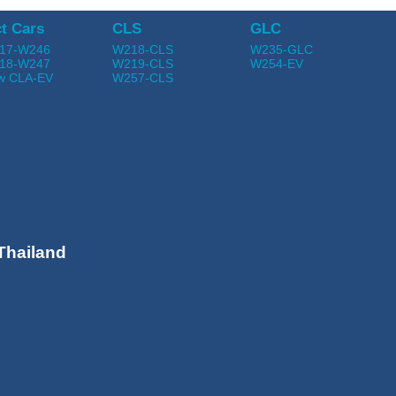
t Cars
CLS
GLC
17-W246
W218-CLS
W235-GLC
18-W247
W219-CLS
W254-EV
w CLA-EV
W257-CLS
Thailand