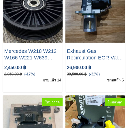
Mercedes W218 W212
Exhaust Gas
W166 W221 W639
Recirculation EGR Valve
W901 W902 Roller
Mercedes-Benz Vito
2,450.00 ฿
26,900.00 ฿
Tensioner Pulley New
EGR #วาล์วหมุนเวียน
2,950.00 ฿
(-17%)
39,500.00 ฿
(-32%)
A6112340193
ก๊าซไอเสียวาล์ว EGR
ขายแล้ว 14
ขายแล้ว 5
#EGRW639
ใหม่ล่าสุด
ใหม่ล่าสุด