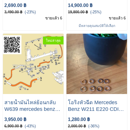
ยุโรป ผ้าเบรคแท้ ผ้าเบรค
639 ปี 2007-2014
2,690.00 ฿
14,900.00 ฿
ตรงรุ่น อะไหล่แท้
3,490.00 ฿
(-23%)
19,800.00 ฿
(-25%)
ขายแล้ว 6
ขายแล้ว 6
มีหลายคุณสมบัติให้เลือก
ใหม่ล่าสุด
สายน้ำมันไหล่ย้อนกลับ
โอริงหัวฉีด Mercedes
W639 mercedes benz
Benz W211 E220 CDI
W639 OM646 Engine
(ดีเซล M646 M611)
3,950.00 ฿
1,280.00 ฿
#สายน้ำมันไหล่ย้อน
W203 W211 W639
6,900.00 ฿
(-43%)
2,000.00 ฿
(-36%)
กลับW639 #Vito639
W163 W164