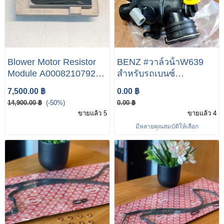
Blower Motor Resistor
BENZ #วาล์วน้ําW639
Module A0008210792
สำหรับรถเบนซ์
Fit For Mercedes Viano
Mercedes-Benz รุ่น Vito
7,500.00 ฿
0.00 ฿
Vito W639
115CDI W639 เครื่อง
14,900.00 ฿
(-50%)
0.00 ฿
OM651 A651 200 28 00
ขายแล้ว 5
ขายแล้ว 4
Thermostat A651 200 39
มีหลายคุณสมบัติให้เลือก
00 เสือวาวล์น้ำ A651 203
16 82 ท่อต่อ