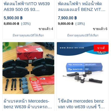
พัดลมไฟฟ้าVITO W639
พัดลมไฟฟ้า หม้อน้ำพัด
A639 500 05 93
ลมเเผงเเอร์ BENZ VITO
RADIATOR FAN
W639 A639 500 10 93
5,900.00 ฿
7,900.00 ฿
MERCEDES-BENZ
8,850.00 ฿
(-33%)
9,800.00 ฿
(-19%)
VITO W639
ขายแล้ว 4
ขายแล้ว 6
มีหลายคุณสมบัติให้เลือก
มีหลายคุณสมบัติให้เลือก
ขายดี
ผ้าเบรคหน้า Mercedes-
โช๊คอัพ mercedes benz
benz W639 ผ้าเบรครถ
van vito w639 เบนซ์ วีโต้