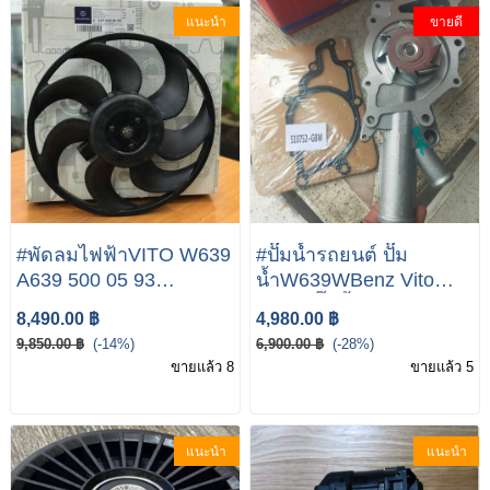
แนะนำ
ขายดี
#พัดลมไฟฟ้าVITO W639
#ปั๊มน้ำรถยนต์ ปั๊ม
A639 500 05 93
น้ำW639WBenz Vito
RADIATOR FAN
W639 ปั๊มน้ำรถยนต์
8,490.00 ฿
4,980.00 ฿
MERCEDES-BENZ
(water pump) เบนซ์
9,850.00 ฿
(-14%)
6,900.00 ฿
(-28%)
VITO W639
BENZ W639 Vito II,
ขายแล้ว 8
ขายแล้ว 5
Viano 115 Cdi 2.2 03/
ปั๊มน้ำรถยนต์ (water
pump) เบนซ์ BENZ
แนะนำ
แนะนำ
W639 Vito II, Viano 115
Cdi 2.2 03