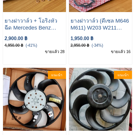
ยางฝาวาล์ว + โอริงหัว
ยางฝาวาล์ว (ดีเซล M646
ฉีด Mercedes Benz
M611) W203 W211
W211 E220 CDI (ดีเซล
W639 W163 W164
2,900.00 ฿
1,950.00 ฿
M646 M611) W203
Gasket Set, Cylinder
4,950.00 ฿
(-41%)
2,950.00 ฿
(-34%)
W211 W639 W163
Head Cover 685.510
ขายแล้ว 28
ขายแล้ว 16
W164
ELRING A646 016 12
21 Mercedes Benz
แนะนำ
แนะนำ