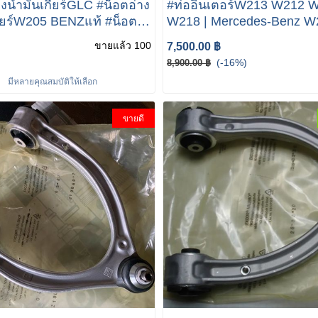
งน้ำมันเกียร์GLC #น็อตอ่าง
#ท่ออินเตอร์W213 W212 
กียร์W205 BENZแท้ #น็อต
W218 | Mercedes-Benz W
มันเกียร์9สปีด (9G-TRONIC
E300 BuleTech A2125280
ขายแล้ว 100
7,500.00 ฿
XX) W205 W206 W213
#M651 Enigne
(-16%)
8,900.00 ฿
223 W253 W166 W167
มีหลายคุณสมบัติให้เลือก
232 002 990 95 03 (MADE
RMANY)
ขายดี