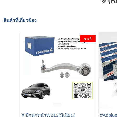
9 (
สินค้าที่เกี่ยวข้อง
ขายดี
# ปีกนกหน้าW213(มิเนียม)
#Adblu