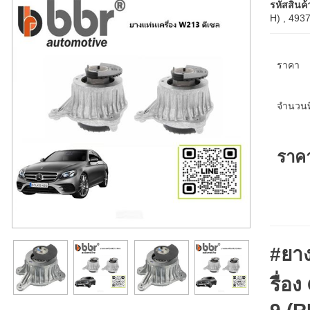
รหัสสินค้
H) , 493
ราคา
จำนวนที
ราค
#ยาง
รื่อ