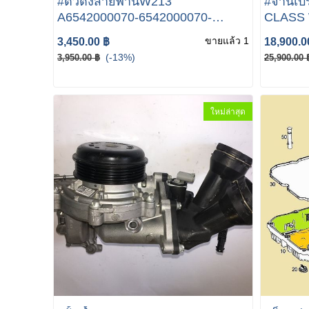
#ตัวตั้งสายพานW213
#จานเบรคห
A6542000070-6542000070-
CLASS 
MERCEDES TENSIONER
2014- 
ขายแล้ว 1
3,450.00 ฿
18,900.0
PULLEY
C238 S
(-13%)
3,950.00 ฿
25,900.00 
BREMB
ใหม่ล่าสุด