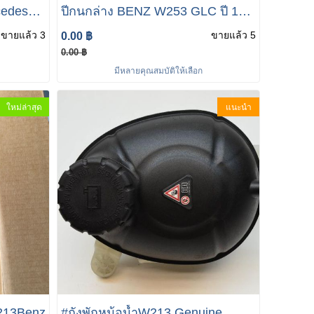
cedes
ปีกนกล่าง BENZ W253 GLC ปี 15-
des
19 / W205 / W213 เบอร์
ขายแล้ว 3
ขายแล้ว 5
0.00 ฿
2053304507 #W253ปีกนกบน
0.00 ฿
MERCEDES-BENZ GLC X253
มีหลายคุณสมบัติให้เลือก
ใหม่ล่าสุด
แนะนำ
213Benz
#ถังพักหม้อน้ำW213 Genuine