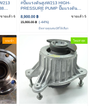
นW213
#ปั๊มแรงดันสูงW213 HIGH-
38
PRESSURE PUMP ปั๊มแรงดัน
-56 01
สูงW213 #ปั๊มแรงดันสูง Mercedes-
ขายแล้ว 6
ขายแล้ว 5
8,900.00 ฿
Benz W213 W205 M274สำหรับเม
(-44%)
15,900.00 ฿
อร์เซเดสเบนซ์ A274 070 05 01
มีหลายคุณสมบัติให้เลือก
แนะนำ
ใหม่ล่าสุด