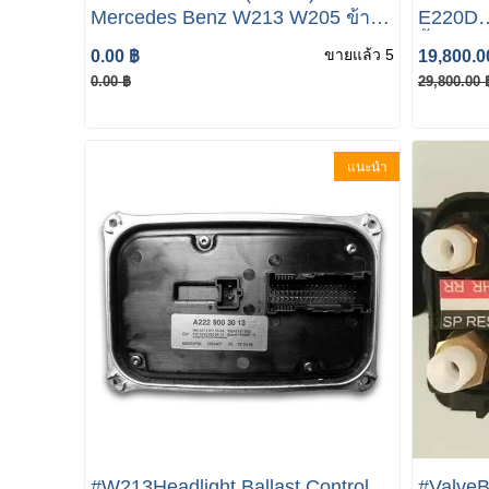
Mercedes Benz W213 W205 ข้าง
E220D
ขวา Lemforder #38214 01 019
ปั้มAdb
ขายแล้ว 5
0.00 ฿
19,800.0
(2053301605) ปีกนกล่างW213(อลู
MERCED
0.00 ฿
29,800.00 
มีเนียม) (คู่ ซ้าย+ขวา) W205 W213
Meterin
W238 W257
A09947
แนะนำ
#W213Headlight Ballast Control
#Valve