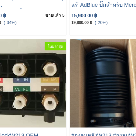
แท้ AdBlue ปั๊มสำหรับ Mer
lueW213ปั้มAdblueGLE
Benz A0994700800 Merce
ขายแล้ว 5
0 ฿
15,900.00 ฿
ES-BENZ W213 Adblue
Adblue pump
(-34%)
(-20%)
฿
19,800.00 ฿
g Pump Repair Kit
00800 NEW GENUINE
ใหม่ล่าสุด
BlockW213 OEM
#ถุงลมหลังW213 #ถุงลมW