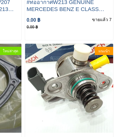
W207
#ท่ออากาศW213 GENUINE
213
MERCEDES BENZ E CLASS
100
W213 2016- AIR INTAKE FRONT
ขายแล้ว 7
0.00 ฿
PANEL A6540940097
0.00 ฿
ใหม่ล่าสุด
แนะนำ