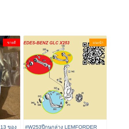
ขายดี
แนะนำ
213 ของ
#W253ปีกนกล่าง LEMFORDER