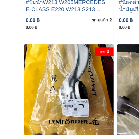
#ปั้มน้ำW213 W205MERCEDES
#น็อตอ่า
E-CLASS E220 W213 S213
น้ำมันเ
ESTATE / WATER PUMP -
อ่างน้ำ
ขายแล้ว 2
0.00 ฿
0.00 ฿
A6542010010
MB725.
0.00 ฿
0.00 ฿
W222 W
R172 R
IN GE
ขายดี