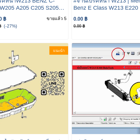
น้าW213 BENZ C-
#จานเบรคหน้า W213 | Mer
W205 A205 C205 S205
Benz E Class W213 E220
E-CLASS W213 S213 A238
E200
ขายแล้ว 5
0 ฿
0.00 ฿
213 2016- 342MM
(-27%)
฿
0.00 ฿
O
แนะนำ