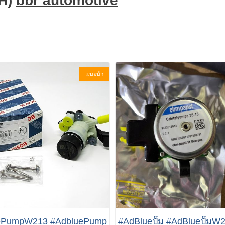
RH)
bbr automotive
แนะนำ
ePumpW213 #AdbluePump
#AdBlueปั๊ม #AdBlueปั๊มW