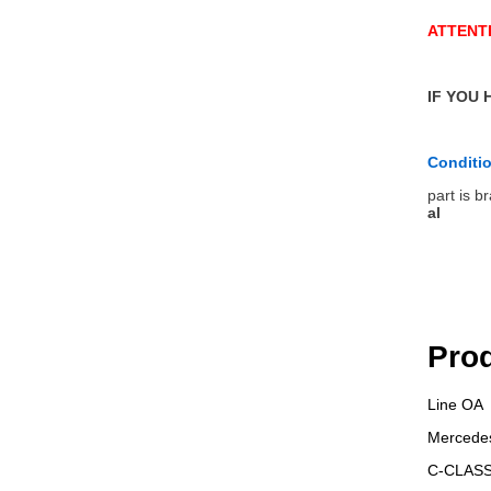
ATTENTI
IF YOU 
Conditi
part is b
al
Prod
Line OA
Mercede
C-CLAS