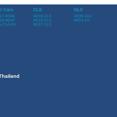
t Cars
CLS
GLC
17-W246
W218-CLS
W235-GLC
18-W247
W219-CLS
W254-EV
w CLA-EV
W257-CLS
Thailand