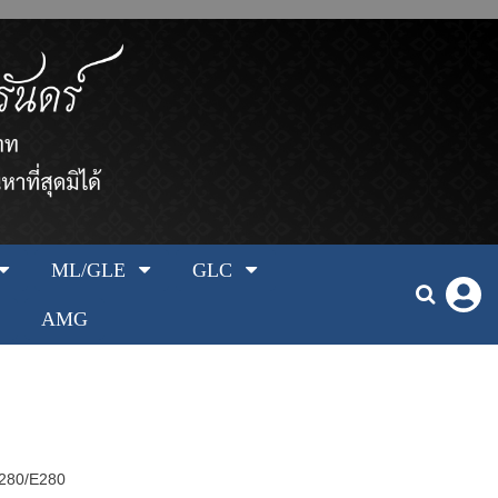
ML/GLE
GLC
AMG
 280/E280