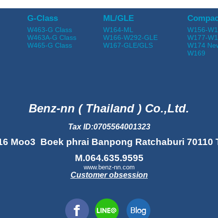
G-Class
ML/GLE
Compac
W463-G Class
W164-ML
W156-W1
W463A-G Class
W166-W292-GLE
W177-W1
W465-G Class
W167-GLE/GLS
W174 Ne
W169
Benz-nn ( Thailand ) Co.,Ltd.
Tax ID:0705564001323
16 Moo3 Boek phrai Banpong Ratchaburi 70110 
M.064.635.9595
www.benz-nn.com
Customer obsession