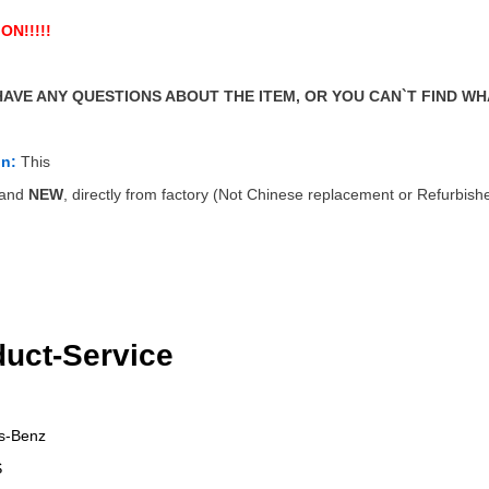
ON!!!!!
HAVE ANY QUESTIONS ABOUT THE ITEM, OR YOU CAN`T FIND WH
on:
This
rand
NEW
, directly from factory (Not Chinese replacement or Refurbish
uct-Service
s-Benz
S