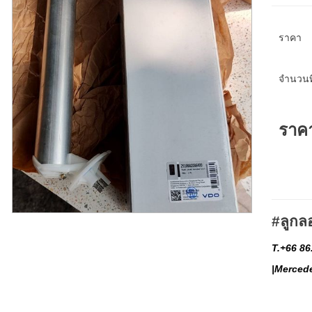
ราคา
จำนวนที
ราค
#ลูกล
T.+66 86
|Merced