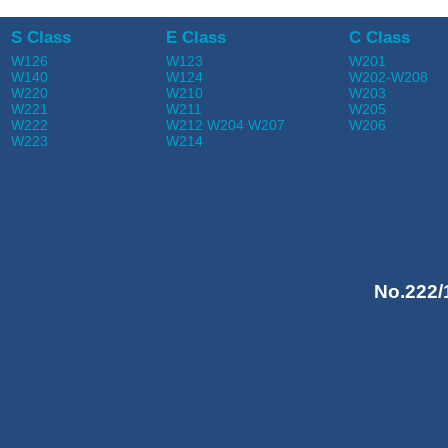
S Class
E Class
C Class
W126
W123
W201
W140
W124
W202-W208
W220
W210
W203
W221
W211
W205
W222
W212 W204 W207
W206
W223
W214
No.222/