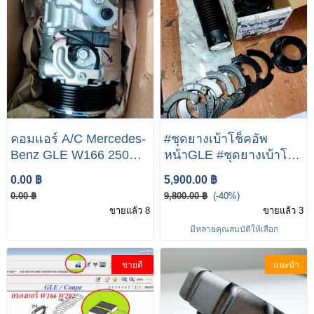
คอมแอร์ A/C Mercedes-
#ชุดยางเบ้าโช็คอัพ
Benz GLE W166 250D 4
หน้าGLE #ชุดยางเบ้าโช็
MATIC
คอัพหน้าW166 #ชุดยาง
0.00 ฿
5,900.00 ฿
เบ้าโช็คอัพรถเบนซ์
0.00 ฿
9,800.00 ฿
(-40%)
Mercedes benz
ขายแล้ว 8
ขายแล้ว 3
W166/GLE 250D
มีหลายคุณสมบัติให้เลือก
ขายดี
แนะนำ