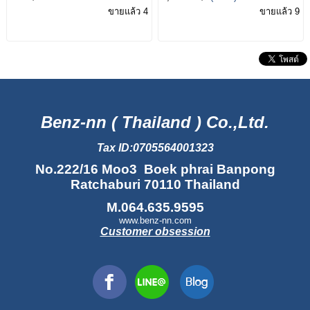
Diesel
ขายแล้ว 4
ขายแล้ว 9
Benz-nn ( Thailand ) Co.,Ltd.
Tax ID:0705564001323
No.222/16 Moo3 Boek phrai Banpong
Ratchaburi 70110 Thailand
M.064.635.9595
www.benz-nn.com
Customer obsession