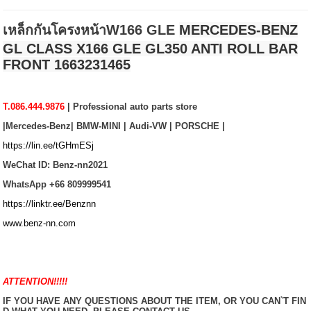
เหล็กกันโครงหน้าW166 GLE
MERCEDES-BENZ
GL CLASS X166 GLE GL350 ANTI ROLL BAR
FRONT 1663231465
T.086.444.9876
| Professional auto parts store
|Mercedes-Benz| BMW-MINI | Audi-VW | PORSCHE |
https://lin.ee/tGHmESj
WeChat ID: Benz-nn2021
WhatsApp +66 809999541
https://linktr.ee/Benznn
www.benz-nn.com
ATTENTION!!!!!
IF YOU HAVE ANY QUESTIONS ABOUT THE ITEM, OR YOU CAN`T FIN