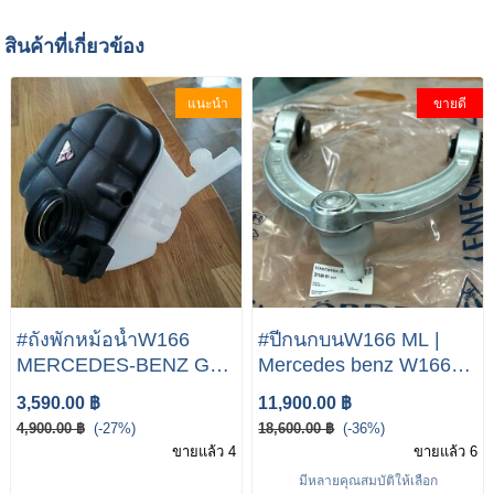
สินค้าที่เกี่ยวข้อง
แนะนำ
ขายดี
#ถังพักหม้อน้ำW166
#ปีกนกบนW166 ML |
MERCEDES-BENZ GLE
Mercedes benz W166
(W166) Expansion Tank
GLE 250 350 450 500
3,590.00 ฿
11,900.00 ฿
1665000049 2587571
สินค้า 1 ชิ้นด้านขวามือ
4,900.00 ฿
(-27%)
18,600.00 ฿
(-36%)
ขายแล้ว 4
ขายแล้ว 6
มีหลายคุณสมบัติให้เลือก