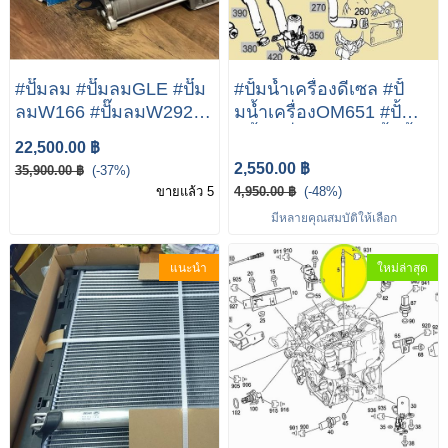
#ปั๊มลม #ปั๊มลมGLE #ปั๊ม
#ปั้มน้ำเครื่องดีเซล #ปั้
ลมW166 #ปั๊มลมW292
มน้ำเครื่องOM651 #ปั้
Mercedes Benz W166
มน้ำเครื่องW166 #ปั้มน้ำ
22,500.00 ฿
X166 ML GL Class With
เครื่องGLE #ปั้มน้ำรถ
2,550.00 ฿
35,900.00 ฿
(-37%)
ADS MERCEDES ML
เบนซ์ mercedes benz
ขายแล้ว 5
4,950.00 ฿
(-48%)
GL GLS W166 X166
W166(ML|GLE) 250D
มีหลายคุณสมบัติให้เลือก
GLE Coupe W292 OEM
AIR Suspension
แนะนำ
ใหม่ล่าสุด
Compressor PUMP