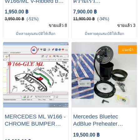
W166/ML V-Ribbed belt,
ความเร็ว
V-Ribbed belt set OE -
#สายABSสำหรับGLE
1,950.00 ฿
7,900.00 ฿
NUMBER A0029938996
MERCEDES BENZ
3,950.00 ฿
(-51%)
11,900.00 ฿
(-34%)
W166 GLE 250D 500
ขายแล้ว 8
ขายแล้ว 3
A166 905 41 02 A166
มีหลายคุณสมบัติให้เลือก
มีหลายคุณสมบัติให้เลือก
905 40 02
แนะนำ
MERCEDES ML W166 -
Mercedes Bluetec
CHROME BUMPER
AdBlue Preheater
REAR A1668852374
Heater A1664710775
19,500.00 ฿
M/GL CLASS W166