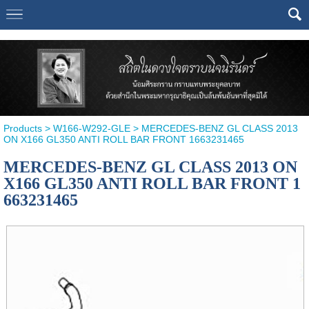
Select Language
▼
Products
>
W166-W292-GLE
> MERCEDES-BENZ GL CLASS 2013
ON X166 GL350 ANTI ROLL BAR FRONT 1663231465
MERCEDES-BENZ GL CLASS 2013 ON
X166 GL350 ANTI ROLL BAR FRONT 1
663231465