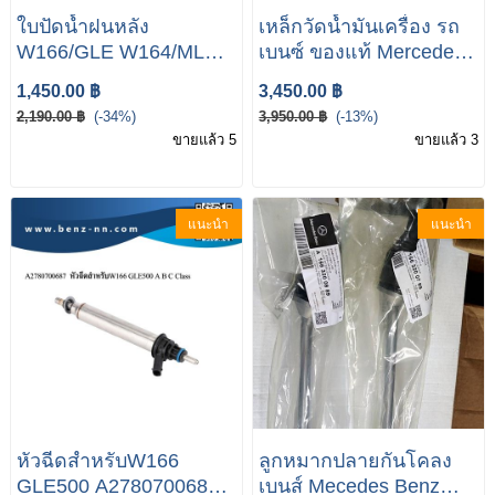
ใบปัดน้ำฝนหลัง
เหล็กวัดน้ำมันเครื่อง รถ
W166/GLE W164/ML
เบนซ์​ ของแท้ Mercedes-
W169 W251 Mercedes-
Benz W166/GLE 250D
1,450.00 ฿
3,450.00 ฿
Benz W169 A-Class
2,190.00 ฿
(-34%)
3,950.00 ฿
(-13%)
Rear Wiper Blade
ขายแล้ว 5
ขายแล้ว 3
แนะนำ
แนะนำ
หัวฉีดสำหรับW166
ลูกหมากปลายกันโคลง
GLE500 A2780700687
เบนส์ Mecedes Benz