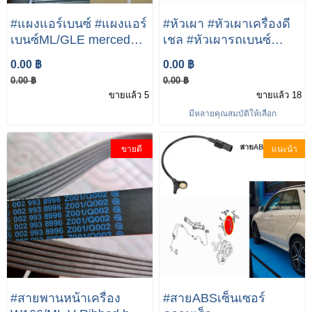
#แผงแอร์เบนซ์ #แผงแอร์
#หัวเผา #หัวเผาเครื่องดี
เบนซ์ML/GLE mercedes-
เชล #หัวเผารถเบนซ์
benz Benz W166 ML250
Mercedes benz ดีเชล
0.00 ฿
0.00 ฿
CDI #แผงคอนเดนเซอร์
OM646 OM642 OM651
0.00 ฿
0.00 ฿
#รังผึ้งแอร์ #คอยล์ร้อน
หัวเผาW212 หัวเผาW211
ขายแล้ว 5
ขายแล้ว 18
A099 500 00 02
หัวเผาW221 หัวเผาW166
มีหลายคุณสมบัติให้เลือก
หัวเผาW164 หัวเผาW204
หัวเผาW207
ขายดี
แนะนำ
#สายพานหน้าเครื่อง
#สายABSเซ็นเซอร์