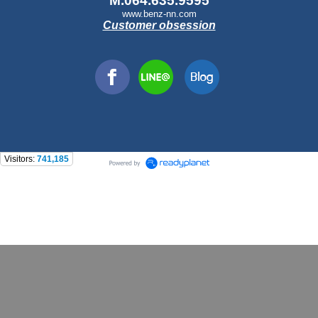
M.064.635.9595
www.benz-nn.com
Customer obsession
Visitors:
741,185