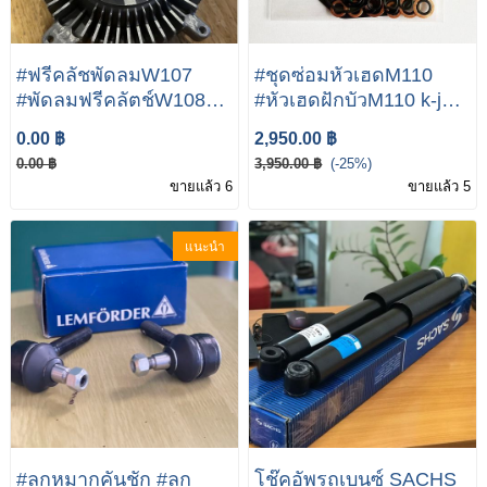
#ฟรีคลัชพัดลมW107
#ชุดซ่อมหัวเฮดM110
#พัดลมฟรีคลัตช์W108
#หัวเฮดฝักบัวM110 k-jet
#พัดลมฟรีคลัตช์รถbenz
mercedes benz Engine
0.00 ฿
2,950.00 ฿
Mercedes 107 OEM
M110 W115 W117
0.00 ฿
3,950.00 ฿
(-25%)
BEHR Fan clutch 450sl
ขายแล้ว 6
ขายแล้ว 5
W107 SL 450 450SLC
1162000122 Mercedes
แนะนำ
450 SEL 6.9 New Visco
Clutch A1162000522
#ลูกหมากคันชัก #ลูก
โช๊คอัพรถเบนซ์ SACHS