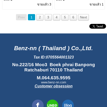
E300 E350e
E350e
ขายแล้ว 3
ขายแล้ว 1
Prev
1
2
3
4
5
6
Next
Benz-nn ( Thailand ) Co.,Ltd.
Tax ID:0705564001323
No.222/16 Moo3 Boek phrai Banpong
Ratchaburi 70110 Thailand
M.064.635.9595
www.benz-nn.com
Customer obsession