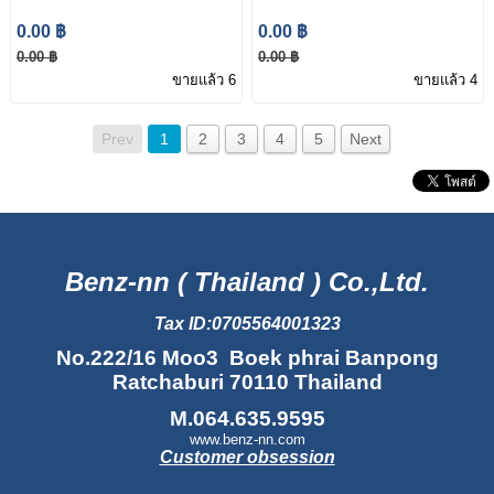
Mercedes-Benz W253
Benz W253 GLC 350e
0.00 ฿
0.00 ฿
GLC 350e
0.00 ฿
0.00 ฿
ขายแล้ว 6
ขายแล้ว 4
Prev
1
2
3
4
5
Next
Benz-nn ( Thailand ) Co.,Ltd.
Tax ID:0705564001323
No.222/16 Moo3 Boek phrai Banpong
Ratchaburi 70110 Thailand
M.064.635.9595
www.benz-nn.com
Customer obsession