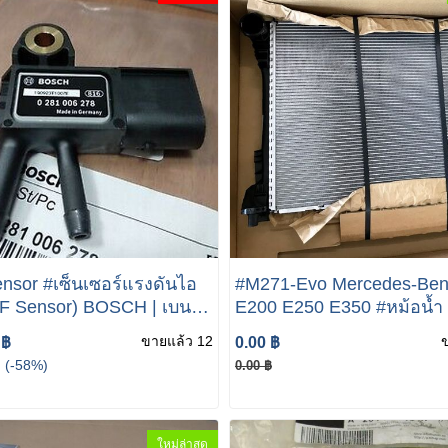
sor #เซ็นเซอร์แรงดันไอ
#M271-Evo Mercedes-Be
PF Sensor) BOSCH | เบนซ์
E200 E250 E350 #หม้อน้ำ
207 W211 W212 W218
ขายแล้ว 12
 ฿
0.00 ฿
21 Vito( W639 ) SLK(
(-58%)
0.00 ฿
ใหม่ล่าสุด