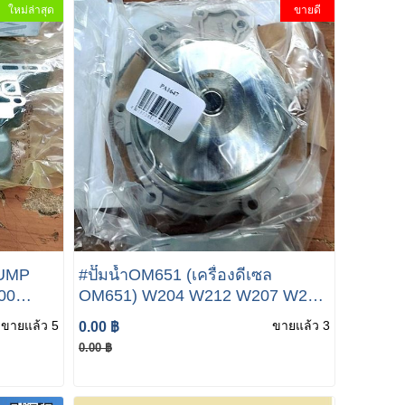
ใหม่ล่าสุด
ขายดี
LPUMP
#ปั๊มน้ำOM651 (เครื่องดีเซล
00
OM651) W204 W212 W207 W218
ec
เบอร 651 200 19 01 / 651 200 77
ขายแล้ว 5
ขายแล้ว 3
0.00 ฿
9hybrid
01
0.00 ฿