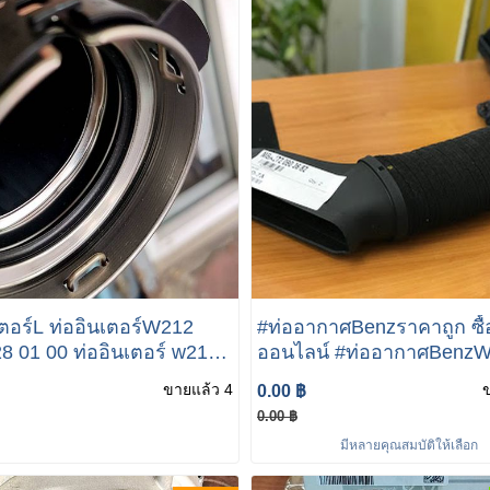
เตอร์L ท่ออินเตอร์W212
#ท่ออากาศBenzราคาถูก ซื้
8 01 00 ท่ออินเตอร์ w212
ออนไลน์ #ท่ออากาศBenz
uetec hybrid
#ท่ออากาศW212 #ท่อ
ขายแล้ว 4
0.00 ฿
อากาศBenzW211 #ท่อหม้อกรอง
0.00 ฿
อากาศ (เครื่อง M271) W21
มีหลายคุณสมบัติให้เลือก
KOMPRESSOR เบอร์ A27
12 82