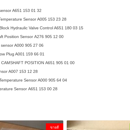
l sensor A651 153 01 32
Temperature Sensor A005 153 23 28
 Block Hydraulic Valve Control A651 180 03 15
ft Position Sensor A276 905 12 00
 sensor A000 905 27 06
low Plug A001 159 66 01
CAMSHAFT POSITION A651 905 01 00
nsor A007 153 12 28
Temperature Sensor A000 905 64 04
erature Sensor A651 153 00 28
ขายดี