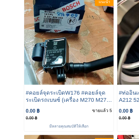
แนะนำ
#คอยล์จุดระเบิดW176 #คอยล์จุด
#ท่ออิน
ระเบิดรถเบนซ์ (เครื่อง M270 M274)
A212 52
W117 W176 W156 W246 W204
e300 bl
ขายแล้ว 5
0.00 ฿
0.00 ฿
W205 W212 W207 R172 เบอร์ 274
0.00 ฿
0.00 ฿
906 14 00 ยี่ห้อ
มีหลายคุณสมบัติให้เลือก