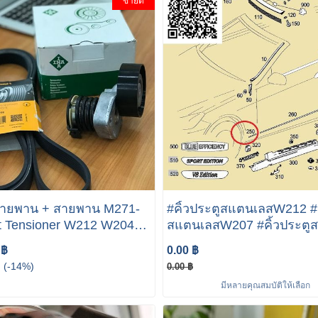
ขายดี
สายพาน + สายพาน M271-
#คิ้วประตูสแตนเลสW212 #ค
t Tensioner W212 W204
สแตนเลสW207 #คิ้วประตู
เลสW204 mercedes benz 
 ฿
0.00 ฿
Class
(-14%)
0.00 ฿
มีหลายคุณสมบัติให้เลือก