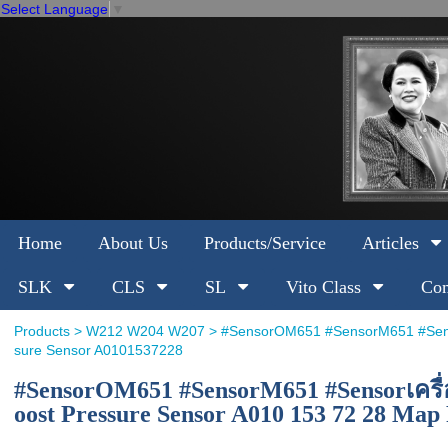
Select Language
▼
Home
About Us
Products/Service
Articles
SLK
CLS
SL
Vito Class
Com
Products
>
W212 W204 W207
> #SensorOM651 #SensorM651 #Sens
sure Sensor A0101537228
#SensorOM651 #SensorM651 #Sensorเคร
oost Pressure Sensor A010 153 72 28 Map