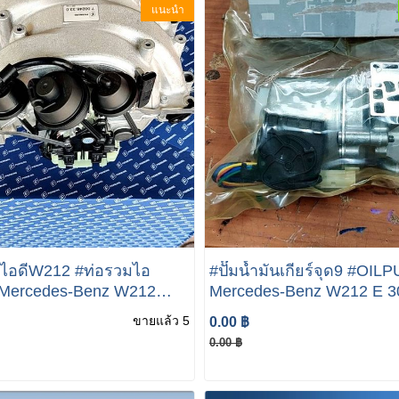
แนะนำ
มไอดีW212 #ท่อรวมไอ
#ปั๊มน้ำมันเกียร์จุด9 #OI
 Mercedes-Benz W212
Mercedes-Benz W212 E 3
350 M272 Enigne INTAKE
bluetec hybrid W205 bluet
ขายแล้ว 5
0.00 ฿
LD #ท่อรวมไอดีW204
hybrid #ปั๊มน้ำมันเกียร์จุด
0.00 ฿
มไอดีW207 #ท่อรวมไอ