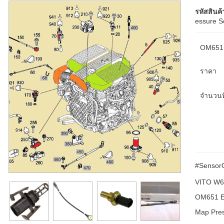
รหัสสินค้
essure S
OM651 
ราคา
จำนวนที
#Sensor
VITO W6
OM651 En
Map Pre