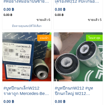
#ท่อยางหม้อน้ำบนซ้าย/
เครื่องW212 #ปะเก็นอ่าง
ขวา Mercedes-Benz
น้ำมันเครื่องE300
0.00 ฿
0.00 ฿
M271 engine เบ็นซ์
BENZแท้ ปะเก็นอ่าง
0.00 ฿
0.00 ฿
W204 W212 W207
น้ำมันเครื่อง (เครื่องดีเซล
ขายแล้ว 6
ขายแล้ว 5
OM651) Mercedes-Benz
มีหลายคุณสมบัติให้เลือก
W212 E300
แนะนำ
ใหม่ล่าสุด
#บูทปีกนกเล็กW212
#บูทปีกนกW212 #บูท
ราคาถูก Mercedes-Benz
ปีกนกใหญ่ W212
W212 E300 E250 E200
MERCEDES Benz
0.00 ฿
0.00 ฿
บูช ปีกนก ซ้ายขวา BENZ
W212 E300 E250 E200