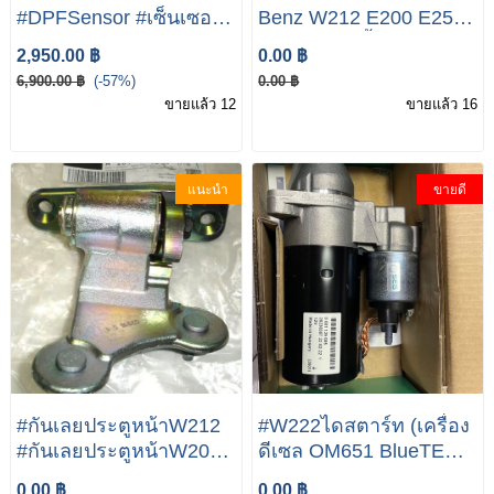
#DPFSensor #เซ็นเซอร์
Benz W212 E200 E250
แรงดันไอเสีย (DPF
E350 #หม้อน้ำ
2,950.00 ฿
0.00 ฿
Sensor) BOSCH | เบนซ์
6,900.00 ฿
(-57%)
0.00 ฿
W204 W207 W211
ขายแล้ว 12
ขายแล้ว 16
W212 W218 W219
W221 Vito( W639 ) SLK(
R172 )
แนะนำ
ขายดี
#กันเลยประตูหน้าW212
#W222ไดสตาร์ท (เครื่อง
#กันเลยประตูหน้าW204
ดีเซล OM651 BlueTEC
#กันเลยประตูหน้ารถ
HYBRID) W205 W212
0.00 ฿
0.00 ฿