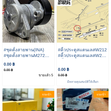
#ชุดตั้งสายพาน(INA)
#คิ้วประตูสแตนเลสW212
#ชุดตั้งสายพานM272
#คิ้วประตูสแตนเลสW207
Mercedes-Benz W204
#คิ้วประตูสแตนเลสW204
0.00 ฿
W212 W207 W221
mercedes benz C/E
0.00 ฿
0.00 ฿
W211 W203
Class
ขายแล้ว 5
0.00 ฿
มีหลายคุณสมบัติให้เลือก
แนะนำ
แนะนำ