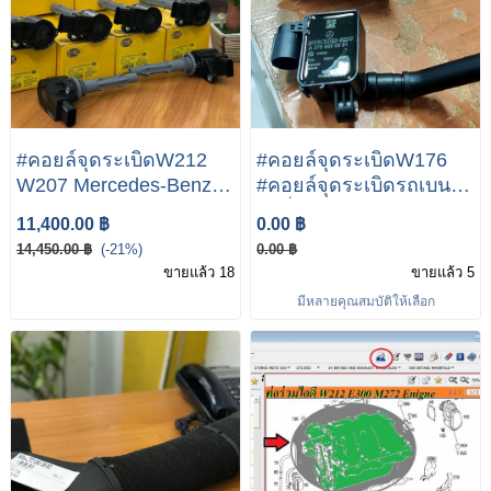
#คอยล์จุดระเบิดW212
#คอยล์จุดระเบิดW176
W207 Mercedes-Benz E
#คอยล์จุดระเบิดรถเบนซ์
Class E300 M272
(เครื่อง M270 M274)
11,400.00 ฿
0.00 ฿
Engine
W117 W176 W156
14,450.00 ฿
(-21%)
0.00 ฿
W246 W204 W205
ขายแล้ว 18
ขายแล้ว 5
W212 W207 R172 เบอร์
มีหลายคุณสมบัติให้เลือก
274 906 14 00 ยี่ห้อ