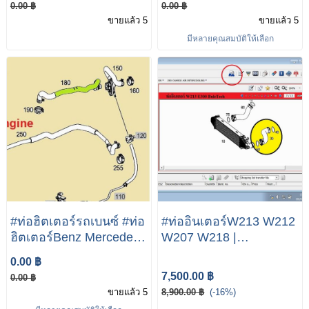
0.00 ฿
0.00 ฿
W212 E-Class
ช่วงล่าง LEMFORDER
ขายแล้ว 5
ขายแล้ว 5
เบนซ์ W212 | ลูกหมาก
มีหลายคุณสมบัติให้เลือก
บูช บูท ปีกนก กันโครง
คันชัก
#ท่อฮิตเตอร์รถเบนซ์ #ท่อ
#ท่ออินเตอร์W213 W212
ฮิตเตอร์Benz Mercedes
W207 W218 |
Benz W212 W204 W207
Mercedes-Benz W213
0.00 ฿
W218
E300 BuleTech
7,500.00 ฿
0.00 ฿
A2125280100 #M651
ขายแล้ว 5
8,900.00 ฿
(-16%)
Enigne