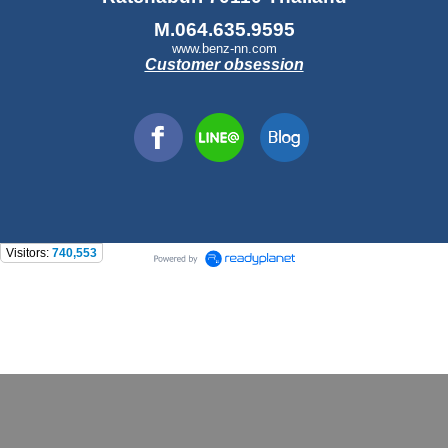
M.064.635.9595
www.benz-nn.com
Customer obsession
Visitors:
740,553