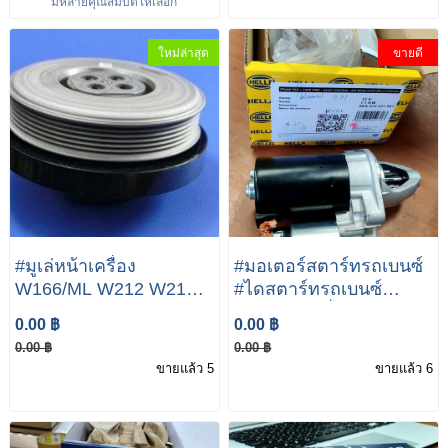
มีหลายคุณสมบัติให้เลือก
ใหม่ล่าสุด
ขายดี
#มูเล่หน้าเครื่อง
#มอเตอร์สตาร์ทรถเบนซ์
W166/ML W212 W213
#ไดสตาร์ทรถเบนซ์
X253 A651 035 19 12
#starter (เครื่อง เบนซิน
0.00 ฿
0.00 ฿
BELT PULLEY
M271) W203 W204
0.00 ฿
0.00 ฿
W211 W212NGT R171
ขายแล้ว 5
ขายแล้ว 6
เบอร์ 005 151 39 01 ยี่ห้อ
HELLA 8EA 012 527-
981