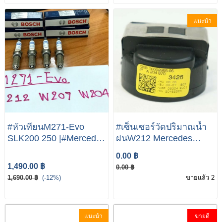
หัวเผาW164 หัวเผาW204
W212 W207 R172 A004
หัวเผาW207
159 79 03
แนะนำ
#หัวเทียนM271-Evo
#เซ็นเซอร์วัดปริมาณน้ำ
SLK200 250 |#Mercedes
ฝนW212 Mercedes
Benz #M271-Evo R172
Benz E/C W204 W212
0.00 ฿
W212 W204 W207 X4
W204 C180 C220 C260
1,490.00 ฿
0.00 ฿
E300
1,690.00 ฿
(-12%)
ขายแล้ว 2
แนะนำ
ขายดี