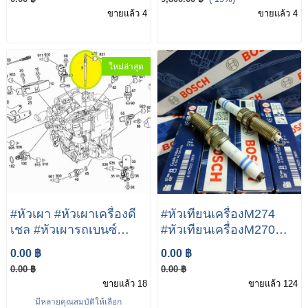
รุ่น W203 W04 W209
A207 A238 C207 C238
ขายแล้ว 4
ขายแล้ว 4
W211 W212 W906 R171
W212 W213 S212 S213
e180 E200 E250 E300
ใหม่ล่าสุด
#หัวเผา #หัวเผาเครื่องดี
#หัวเทียนเครื่องM274
เชล #หัวเผารถเบนซ์
#หัวเทียนเครื่องM270
Mercedes benz ดีเชล
#หัวเทียนBOSCH
0.00 ฿
0.00 ฿
OM646 OM642 OM651
V6SII3328 (เครื่อง M270
0.00 ฿
0.00 ฿
หัวเผาW212 หัวเผาW211
M274) W117 W176
ขายแล้ว 18
ขายแล้ว 124
หัวเผาW221 หัวเผาW166
W156 W245 W205
มีหลายคุณสมบัติให้เลือก