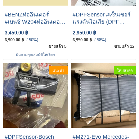
#BENZท่ออินเตอร์
#DPFSensor #เซ็นเซอร์
#เบนซ์ W204ท่ออินเตอร์
แรงดันไอเสีย (DPF
#เบนซ์ W212ท่ออินเตอร์
Sensor) BOSCH | เบนซ์
3,450.00 ฿
2,950.00 ฿
#เบนซ์ W207ท่ออินเตอร์ /
W204 W207 W211
6,900.00 ฿
(-50%)
6,950.00 ฿
(-58%)
2045282582 ,
W212 W218 W219
ขายแล้ว 5
ขายแล้ว 12
2045282682 / ท่อเทอร์โบ
W221 Vito( W639 ) SLK(
มีหลายคุณสมบัติให้เลือก
/ Made in Germany
R172 )
แนะนำ
ใหม่ล่าสุด
#DPFSensor-Bosch
#M271-Evo Mercedes-