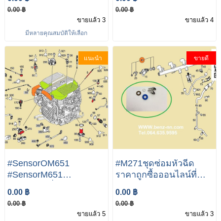
เบนซ์ กันเลยประตูหน้ารถ
W222 เบอร์ 651 906 28
0.00 ฿
0.00 ฿
เบนซ์ Mercedes Benz
00 ยี่ห้อ SEG ( Bosch
ขายแล้ว 3
ขายแล้ว 4
W212 W204
Starter Motors and
มีหลายคุณสมบัติให้เลือก
Generators ได้เปลี่ยนชื่อ
เป็น SEG Automotive
แนะนำ
ขายดี
แล้ว )
#SensorOM651
#M271ชุดซ่อมหัวฉีด
#SensorM651
ราคาถูกซื้อออนไลน์ที่
#Sensorเครื่องดี
#ชุดซ่อมหัวฉีดM271
0.00 ฿
0.00 ฿
เชลM651 VITO W639
#ชุดซ่อมหัวฉีดBenz #ชุด
0.00 ฿
0.00 ฿
W212 W204 W207
ซ่อมหัวฉีดW212 #ชุด
ขายแล้ว 5
ขายแล้ว 3
PRINTER 906 OM651
ซ่อมหัวฉีดW204 #ชุด