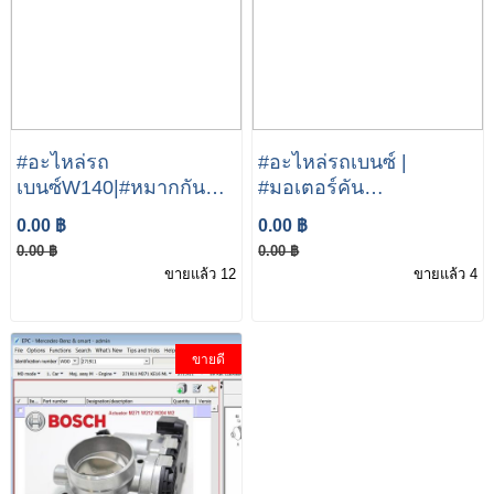
#อะไหล่รถ
#อะไหล่รถเบนซ์ |
เบนซ์W140|#หมากกัน
#มอเตอร์คัน
โครง
เร่ง|#ISC|#Actuator|Merce
0.00 ฿
0.00 ฿
หน้า|#StabilizerLinks|
benz W212 W204 W207
0.00 ฿
0.00 ฿
Mercedes benz W140
| #M271-Evo Engine
ขายแล้ว 12
ขายแล้ว 4
S280 320 500 600
ขายดี