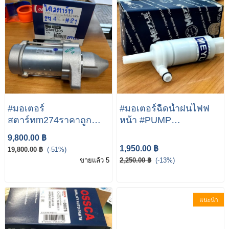
#มอเตอร์
#มอเตอร์ฉีดน้ำฝนไฟฟ
สตาร์ทm274ราคาถูก
หน้า #PUMP
#ไดสตาร์ทW205 ได
HEADLAMP W212
9,800.00 ฿
สตาร์ท รุ่น BENZ C-
W207 E200 E250 E350
1,950.00 ฿
19,800.00 ฿
(-51%)
CLASS CI S W218
ขายแล้ว 5
2,250.00 ฿
(-13%)
W212 W207 W212
W207 W204 M274
ENGINE
แนะนำ