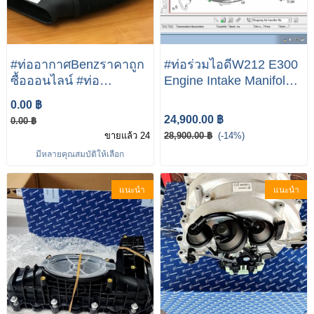
#ท่ออากาศBenzราคาถูก
#ท่อร่วมไอดีW212 E300
ซื้อออนไลน์ #ท่อ
Engine Intake Manifold
อากาศBenzW204 #ท่อ
Assembly for Mercedes-
0.00 ฿
อากาศW212 #ท่อ
Benz E calss W212
24,900.00 ฿
0.00 ฿
อากาศBenzW211 #ท่อ
E300
ขายแล้ว 24
28,900.00 ฿
(-14%)
หม้อกรองอากาศ (เครื่อง
มีหลายคุณสมบัติให้เลือก
M271) W211
KOMPRESSOR เบอร์
แนะนำ
แนะนำ
A271 094 12 82