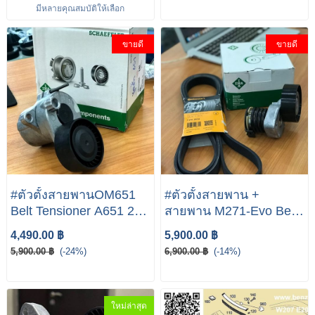
มีหลายคุณสมบัติให้เลือก
Engine Turbo Boost
ซ่อมหัวฉีดW207
Pressure Sensor A010
ขายดี
ขายดี
153 72 28 Map Pressure
Sensor A0101537228
#ตัวตั้งสายพานOM651
#ตัวตั้งสายพาน +
Belt Tensioner A651 200
สายพาน M271-Evo Belt
17 70 W212 W204
Tensioner W212 W204
4,490.00 ฿
5,900.00 ฿
W207 #ลูกลอกตั้ง
W207
5,900.00 ฿
(-24%)
6,900.00 ฿
(-14%)
สายพานสายพาน
ใหม่ล่าสุด