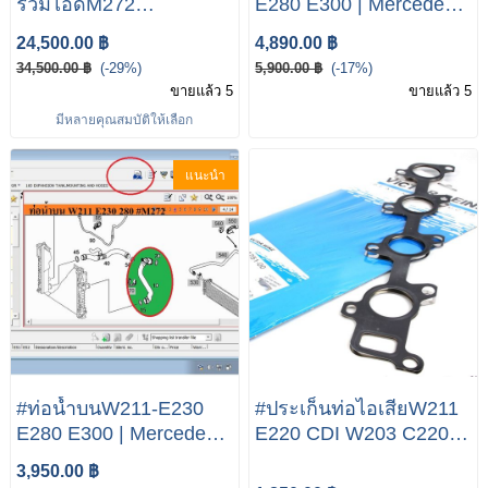
รวมไอดีM272
E280 E300 | Mercedes-
Mercedes-Benz W211
Benz E Class W211
24,500.00 ฿
4,890.00 ฿
E300/E350 M272
E230 E280 E300
34,500.00 ฿
(-29%)
5,900.00 ฿
(-17%)
Enigne INTAKE
ขายแล้ว 5
ขายแล้ว 5
MANIFOLD #ท่อรวมไอ
มีหลายคุณสมบัติให้เลือก
ดีW204 #ท่อรวมไอ
ดีW203 #ท่อรวมไอ
แนะนำ
ดีW211 ท่อร่วมไอดี สําห
รับ Mercedes‐Benz V6
#ท่อน้ำบนW211-E230
#ประเก็นท่อไอเสียW211
E280 E300 | Mercedes-
E220 CDI W203 C220
Benz E Class W211
CDI OM646 Engine
3,950.00 ฿
E230 E280 E300