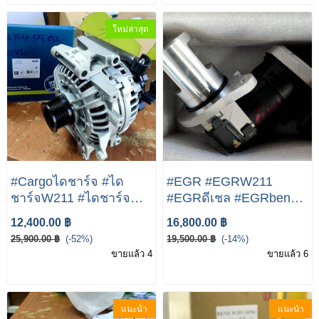
R172 )
ใหม่ล่าสุด
#Cargoไดชาร์จ #ได
#EGR #EGRW211
ชาร์จW211 #ไดชาร์จ
#EGRดีเชล #EGRbenz
เบนซ์ #ไดชาร์จรถเบนซ์
EGR Control Valve For
12,400.00 ฿
16,800.00 ฿
Benz 200A E220 CDI
Mercedes W211 E220
25,900.00 ฿
(-52%)
19,500.00 ฿
(-14%)
W211 200A/14V
CDI
ขายแล้ว 4
ขายแล้ว 6
#Cargoไดชาร์จ
แนะนำ
แนะนำ