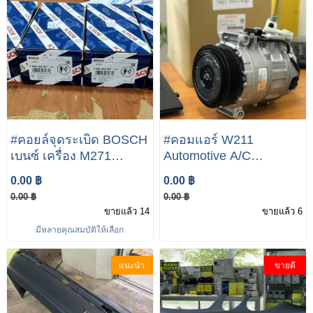
#คอยล์จุดระเบิด BOSCH
#คอมแอร์ W211
เบนซ์ เครื่อง M271
Automotive A/C
M271Evo รุ่น W203
Compressor for Benz
0.00 ฿
0.00 ฿
W204 W207 CLK (
W211 คอมเพรสเซอร์
0.00 ฿
0.00 ฿
W209 ) W211 W212
เบ็นซ์ C-200, W203,
ขายแล้ว 14
ขายแล้ว 6
SLK( R171 R172 ) |
W211, W220, E220,
มีหลายคุณสมบัติให้เลือก
เบอร์ 0 986 22A 201
S280 COM0087
|#คอยล์หัวเทียนเบนซ์
COMPRESSOR BENZ
แนะนำ
ขายดี
7SEU17C DENSO แท้