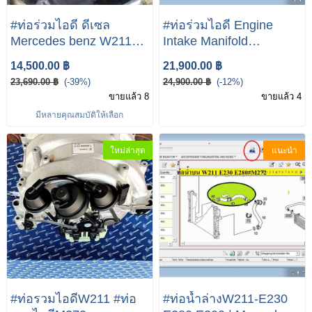
#ท่อร่วมไอดี ดีเซล
#ท่อร่วมไอดี Engine
Mercedes benz W211
Intake Manifold
W203 CDI E220 CDI
Assembly for Mercedes-
14,500.00 ฿
21,900.00 ฿
C220CDI
Benz E calss W211
23,690.00 ฿
(-39%)
24,900.00 ฿
(-12%)
E350 M272 Enigne
ขายแล้ว 8
ขายแล้ว 4
มีหลายคุณสมบัติให้เลือก
ใหม่ล่าสุด
แนะนำ
#ท่อรวมไอดีW211 #ท่อ
#ท่อน้ำล่างW211-E230