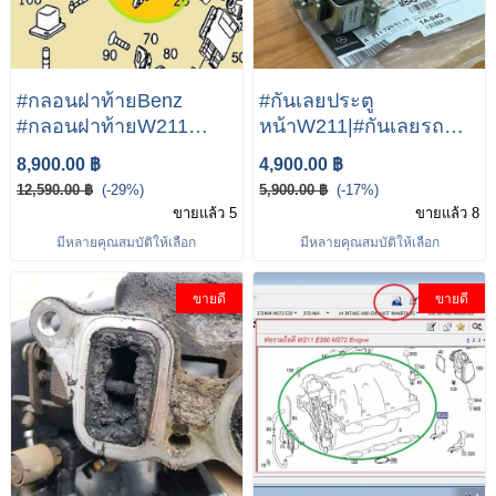
#กลอนฝาท้ายBenz
#กันเลยประตู
#กลอนฝาท้ายW211
หน้าW211|#กันเลยรถ
#กลอนฝาท้ายW209
เบนซ์|#Mercedes-Benz
8,900.00 ฿
4,900.00 ฿
#กลอนฝาท้าย W211
W211 E200kom E220
12,590.00 ฿
(-29%)
5,900.00 ฿
(-17%)
W203 W209 W219 A171
CDI E240
ขายแล้ว 5
ขายแล้ว 8
750 00 85 A203 750 01
มีหลายคุณสมบัติให้เลือก
มีหลายคุณสมบัติให้เลือก
84
ขายดี
ขายดี