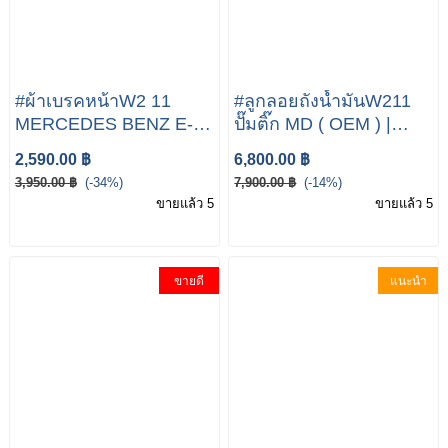
#ผ้าเบรคหน้าW2 11
#ลูกลอยถังน้ำมันW211
MERCEDES BENZ E-
ปั๊มติ๊ก MD ( OEM ) |
class ผ้าเบรคหน้า W211
เบนซ์ W211 CLS( W219
2,590.00 ฿
6,800.00 ฿
ผ้าเบรคหน้ารถเบนซ์
) | Part no
3,950.00 ฿
(-34%)
7,900.00 ฿
(-14%)
Benz
A2C59514936 /
ขายแล้ว 5
ขายแล้ว 5
W211/E200,E240,E280
A2C59514934 ปั้มลูกรอย
(เบนซิน), W211 CDi
ลูกลอยถังน้ำมัน OE A211
(ดีเซล)
470 39 94 A211 470 41
ขายดี
แนะนำ
94