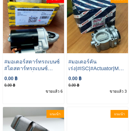
Sensor
#มอเตอร์สตาร์ทรถเบนซ์
#มอเตอร์คัน
#ไดสตาร์ทรถเบนซ์
เร่ง|#ISC|#Actuator|Merce
#starter (เครื่อง เบนซิน
benz W211 W203 W209
0.00 ฿
0.00 ฿
M271) W203 W204
| #M271 Engine A111
0.00 ฿
0.00 ฿
W211 W212NGT R171
098 00 50
ขายแล้ว 6
ขายแล้ว 3
เบอร์ 005 151 39 01 ยี่ห้อ
HELLA 8EA 012 527-
981
แนะนำ
แนะนำ