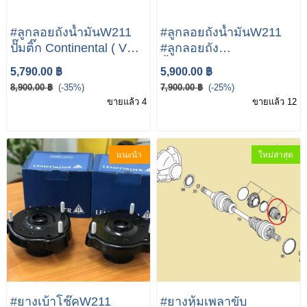
#ลูกลอยถังน้ำมันW211
#ลูกลอยถังน้ำมันW211
ปั๊มติ๊ก Continental ( VDO
#ลูกลอยถัง
) | เบนซ์ W211 CLS(
น้ำมันWW211ราคาถูก
5,790.00 ฿
5,900.00 ฿
W219 ) | Part no
ลูกลอยถังน้ำมันเบนซ์
8,900.00 ฿
(-35%)
7,900.00 ฿
(-25%)
A2C59514936 /
BENZ W211 E200,E240
ขายแล้ว 4
ขายแล้ว 12
A2C59514934 ปั้มลูกรอย
เครื่องเบนซิน A211 470
ลูกลอยถังน้ำมัน OE A211
14 41
470 39 94 A211 470 41
แนะนำ
ใหม่ล่าสุด
94
#ยางเบ้าโช๊คW211
#ยางหุ้มเพลาขับ