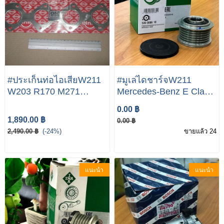
#ประเก็นท่อไอเสียW211
#มูเล่ไดชาร์จW211
W203 R170 M271
Mercedes-Benz E Class
Engine E200Kom C200
W211 E200CDI
0.00 ฿
Kom SKL200 KOM
E220CDI M646 Engine
1,890.00 ฿
0.00 ฿
2,490.00 ฿
(-24%)
ขายแล้ว 24
แนะนำ
แนะนำ