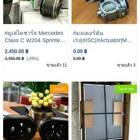
#มูเล่ไดชาร์จ Mercedes
#มอเตอร์คัน
Class C W204 Sprinter
เร่ง|#ISC|#Actuator|Merce
Vito Pulley Of Alternator
benz W211 W203 W209
2,450.00 ฿
0.00 ฿
New A2721550215
| #M271 Engine A111
3,450.00 ฿
(-29%)
0.00 ฿
098 00 50
ขายแล้ว 11
ขายแล้ว 3
แนะนำ
ใหม่ล่าสุด