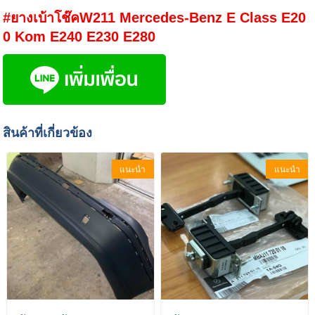
#ยางเบ้าโช๊คW211 Mercedes-Benz E Class E20
0 Kom E240 E230 E280
สินค้าที่เกี่ยวข้อง
แนะนำ
แนะนำ