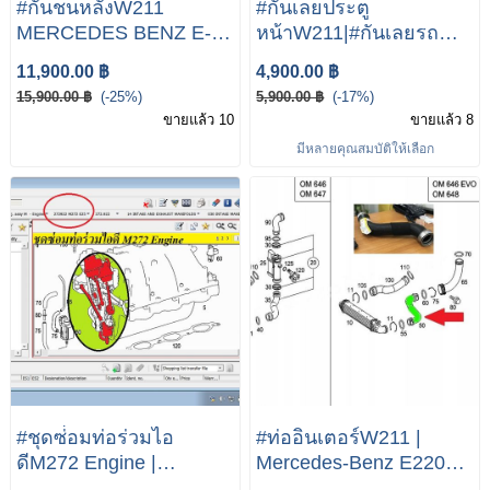
#กันชนหลังW211
#กันเลยประตู
MERCEDES BENZ E-
หน้าW211|#กันเลยรถ
Class W211 E240 E200
เบนซ์|#Mercedes-Benz
11,900.00 ฿
4,900.00 ฿
E220 CDI กันชนหลัง
W211 E200kom E220
15,900.00 ฿
(-25%)
5,900.00 ฿
(-17%)
CDI E240
ขายแล้ว 10
ขายแล้ว 8
มีหลายคุณสมบัติให้เลือก
#ชุดซ่่อมท่อร่วมไอ
#ท่ออินเตอร์W211 |
ดีM272 Engine |
Mercedes-Benz E220
Mercedes-Benz EClass
CDI