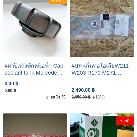
แนะนำ
#ฝาปิดถังพักหม้อน้ำ Cap,
#ประเก็นท่อไอเสียW211
coolant tank Mercedes-
W203 R170 M271
Benz
Engine E200Kom C200
0.00 ฿
Kom SKL200 KOM-
2,490.00 ฿
0.00 ฿
Benz
ขายแล้ว 35
2,950.00 ฿
(-16%)
ขายดี