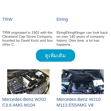
TRW
Elring
TRW originated in 1901 with the
ElringElringKlinger can look back
Cleveland Cap Screw Company,
on over 140 years of company
founded by David Kurtz and four
history. Over time, a lot has
other C...
happene...
ดูเพิ่มเติม
Mercedes-Benz W202
Mercedes-Benz W210
C3.6 AMG M104
M113 E55AMG V8