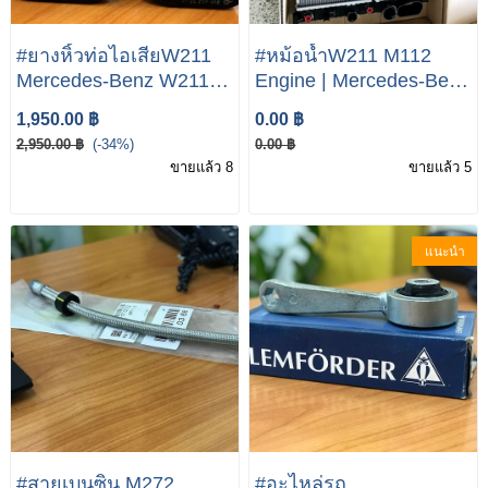
#ยางหิ้วท่อไอเสียW211
#หม้อน้ำW211 M112
Mercedes-Benz W211
Engine | Mercedes-Benz
E220 E200 E240 E320
W211 E240 E320
1,950.00 ฿
0.00 ฿
E55 Exhaust Mounting
2,950.00 ฿
(-34%)
0.00 ฿
Rear 104957 Rubber
ขายแล้ว 8
ขายแล้ว 5
A2114920044
2114920044
แนะนำ
#สายเบนซิน M272
#อะไหล่รถ