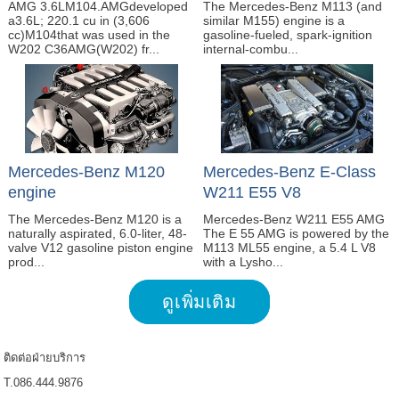
AMG 3.6LM104.AMGdeveloped
The Mercedes-Benz M113 (and
a3.6L; 220.1 cu in (3,606
similar M155) engine is a
cc)M104that was used in the
gasoline-fueled, spark-ignition
W202 C36AMG(W202) fr...
internal-combu...
Mercedes-Benz M120
Mercedes-Benz E-Class
engine
W211 E55 V8
The Mercedes-Benz M120 is a
Mercedes-Benz W211 E55 AMG
naturally aspirated, 6.0-liter, 48-
The E 55 AMG is powered by the
valve V12 gasoline piston engine
M113 ML55 engine, a 5.4 L V8
prod...
with a Lysho...
ดูเพิ่มเติม
ติดต่อฝ่ายบริการ
T.086.444.9876