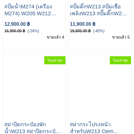
#ปั๊มน้ำM274 (เครื่อง
#ปั๊มติ๊กW213 #ปั้มเชื้อ
M274) W205 W212
เพลิงW213 #ปั๊มติ๊กW205
W213 W207 R172 เบอร์
Mercedes-Benz W213
12,900.00 ฿
11,900.00 ฿
A274 200 08 00 (MADE
W253 เบอร์ 205 470 78
16,900.00 ฿
(-24%)
19,800.00 ฿
(-40%)
IN GERMANY)
01 / 205 470 15 94
ขายแล้ว 4
ขายแล้ว 5
ใหม่ล่าสุด
ใหม่ล่าสุด
#ฝาปิดกระป๋องพัก
#ฝากระโปรงหน้า
น้ำW213 #ฝาปิดกระป๋อง
สำหรับW213 Oem