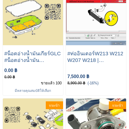
#น็อตอ่างน้ำมันเกียร์GLC
#ท่ออินเตอร์W213 W212
#น็อตอ่างน้ำมัน
W207 W218 |
เกียร์W205 BENZแท้
Mercedes-Benz W213
0.00 ฿
#น็อตอ่างน้ำมัน
E300 BuleTech
7,500.00 ฿
0.00 ฿
เกียร์9สปีด (9G-TRONIC
A2125280100 #M651
ขายแล้ว 100
8,900.00 ฿
(-16%)
MB725.XX) W205 W206
Enigne
มีหลายคุณสมบัติให้เลือก
W213 W222 W223
W253 W166 W167
แนะนำ
แนะนำ
R172 R232 002 990 95
03 (MADE IN
GERMANY)