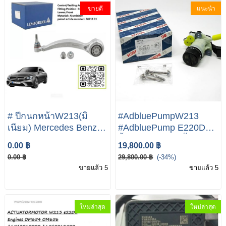
ขายดี
แนะนำ
# ปีกนกหน้าW213(มิ
#AdbluePumpW213
เนียม) Mercedes Benz
#AdbluePump E220D
W213 W205 ข้างขวา
ปั้มAdblueW213ปั้มAdblu
0.00 ฿
19,800.00 ฿
Lemforder #38214 01
MERCEDES-BENZ
0.00 ฿
29,800.00 ฿
(-34%)
019 (2053301605) ปีกนก
W213 Adblue Metering
ขายแล้ว 5
ขายแล้ว 5
ล่างW213(อลูมีเนียม) (คู่
Pump Repair Kit
ซ้าย+ขวา) W205 W213
A0994700800 NEW
W238 W257
GENUINE
ใหม่ล่าสุด
ใหม่ล่าสุด