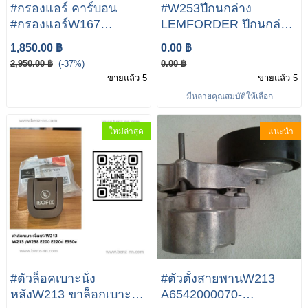
#กรองแอร์ คาร์บอน
#W253ปีกนกล่าง
#กรองแอร์W167
LEMFORDER ปีกนกล่าง
Mercedes-Benz W205
BENZ W253 GLC ปี 15-
1,850.00 ฿
0.00 ฿
W213 W166 W167
19 / W205 / W213 เบอร์
2,950.00 ฿
(-37%)
0.00 ฿
W204 W217 W238
2053304507
ขายแล้ว 5
ขายแล้ว 5
W257 W292 W463 X166
#W253ปีกนกบน
มีหลายคุณสมบัติให้เลือก
X167 X253 AMG GT
MERCEDES-BENZ GLC
X290 EQC N293 เมอร์เซ
X253
ใหม่ล่าสุด
แนะนำ
เดส-เบนซ์ (Carbon Cabin
Air Filter)
#ตัวล็อคเบาะนั่ง
#ตัวตั้งสายพานW213
หลังW213 ขาล็อกเบาะนั่ง
A6542000070-