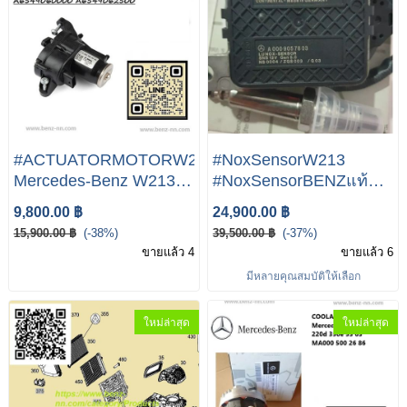
#ACTUATORMOTORW213
#NoxSensorW213
Mercedes-Benz W213
#NoxSensorBENZแท้
E220d มอเตอร์M55
น็อคเซนเซอร์W213 /
9,800.00 ฿
24,900.00 ฿
A654 906 25 00 Bosch
NoxSensor mercedes-
15,900.00 ฿
(-38%)
39,500.00 ฿
(-37%)
Actuator Fits Mercedes
benz W213 ครื่องดีเซล
ขายแล้ว 4
ขายแล้ว 6
OM654 OM656 Engines
OM654 เบอร์ A000 905
มีหลายคุณสมบัติให้เลือก
A6549060000
30 09 / A000 905 78 03
A6549062500
ใหม่ล่าสุด
ใหม่ล่าสุด