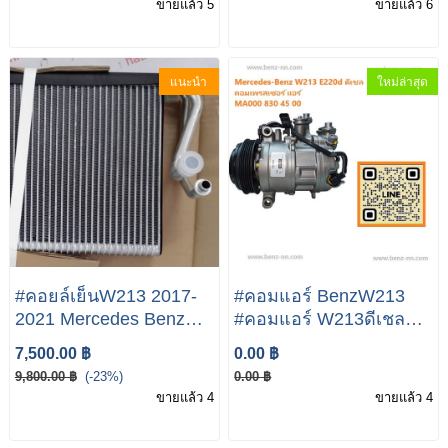
ขายแล้ว 5
ขายแล้ว 6
342MM BREMBO
แนะนำ
ใหม่ล่าสุด
#คอยล์เย็นW213 2017-
#คอมแอร์ BenzW213
2021 Mercedes Benz
#คอมแอร์ W213ดีเชล
C300 E300 GLC300 A/C
Mercedes-Benz W213
7,500.00 ฿
0.00 ฿
Evaporator Core
E220d A000 830 45 00
9,800.00 ฿
(-23%)
0.00 ฿
A2058309904 OEM A1
ร์ เบนซ์ ไฮบริด คอมแอร์
ขายแล้ว 4
ขายแล้ว 4
รถยนต์ Compressor
A000 830 45 00