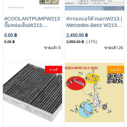
#COOLANTPUMPW213
#กรองแอร์ตัวนอกW213 |
ปั๊มหล่อเย็นW213
Mercedes-Benz W213
Mercedes Additional
E200 E250 E350 E53
0.00 ฿
2,450.00 ฿
Water Pump For
E55 E63
0.00 ฿
2,950.00 ฿
(-17%)
MERCEDES Mercedes
ขายแล้ว 5
ขายแล้ว 24
Benz E Class W213
E220d
ขายดี
แนะนำ