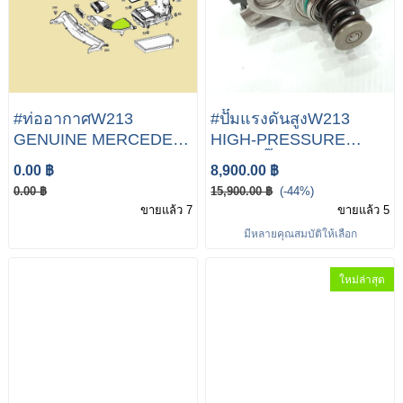
#ท่ออากาศW213
#ปั๊มแรงดันสูงW213
GENUINE MERCEDES
HIGH-PRESSURE
BENZ E CLASS W213
PUMP ปั๊มแรงดัน
0.00 ฿
8,900.00 ฿
2016- AIR INTAKE
สูงW213 #ปั๊มแรงดันสูง
0.00 ฿
15,900.00 ฿
(-44%)
FRONT PANEL
Mercedes-Benz W213
ขายแล้ว 7
ขายแล้ว 5
A6540940097
W205 M274สำหรับเมอร์
มีหลายคุณสมบัติให้เลือก
เซเดสเบนซ์ A274 070 05
01
ใหม่ล่าสุด