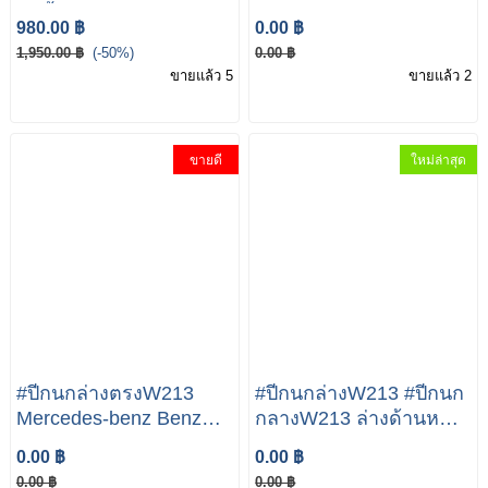
พักน้ำW253
A2138800157แผงฝากระ
980.00 ฿
0.00 ฿
MERCEDES BENZ E
โปรงหน้าสำหรับ
1,950.00 ฿
(-50%)
0.00 ฿
Calss W213 W205
MERCEDES-BENZ E-
ขายแล้ว 5
ขายแล้ว 2
W253
CLASS W213
ขายดี
ใหม่ล่าสุด
#ปีกนกล่างตรงW213
#ปีกนกล่างW213 #ปีกนก
Mercedes-benz Benz
กลางW213 ล่างด้านหน้า
W213 W205
แขนควบคุมตรงสำหรับ
0.00 ฿
0.00 ฿
LEMFÖRDER 39584
Benz C-Class S205
0.00 ฿
0.00 ฿