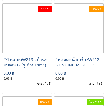
ขายดี
แนะนำ
#ปีกนกบนW213 #ปีกนก
#พัดลมหน้าเครื่องW213
บนW205 (คู่ ซ้าย+ขวา)
GENUINE MERCEDES
W205 W213 W238
Auxiliary Fan Assembly
0.00 ฿
0.00 ฿
W257 เบอร์ 205 330 55
0999061100 /
0.00 ฿
0.00 ฿
01-56 01 ยี่ห้อ
A0999061100
ขายแล้ว 5
ขายแล้ว 3
LEMFORDER 39368
01/39369 01
แนะนำ
ใหม่ล่าสุด