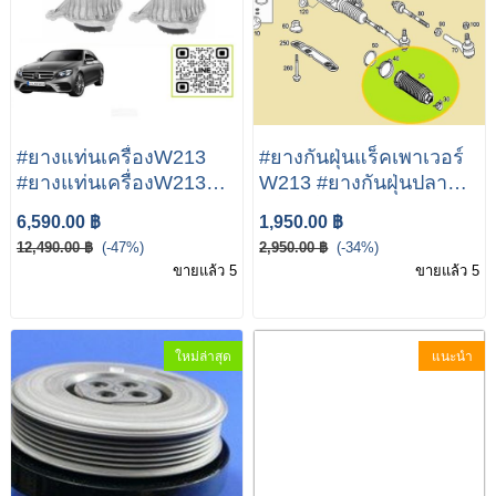
#ยางแท่นเครื่องW213
#ยางกันฝุ่นแร็คเพาเวอร์
#ยางแท่นเครื่องW213ดี
W213 #ยางกันฝุ่นปลาย
เชล #corteco | เบนซ์
แร็คแร็คเพาเวอร์ W213
6,590.00 ฿
1,950.00 ฿
เครื่อง OM654 รุ่น W205
#ลูกหมากแร็คW213 #ไม้
12,490.00 ฿
(-47%)
2,950.00 ฿
(-34%)
W213 CLS(W257) |
ตีกลองW213 W205
ขายแล้ว 5
ขายแล้ว 5
เบอร์ 49374227 (LH) ,
W213 C238 C257 เบอร์
49374229 (RH)
205 460 08 05 ยี่ห้อ
LEMOFORDER 37538
ใหม่ล่าสุด
แนะนำ
01