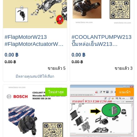
#FlapMotorW213
#COOLANTPUMPW213
#FlapMotorActuatorW213
ปั๊มหล่อเย็นW213
servomotorW213 W222
Mercedes Additional
0.00 ฿
0.00 ฿
W217 W245 W205
Water Pump For
0.00 ฿
0.00 ฿
W169 W238 A169 906
MERCEDES Mercedes
ขายแล้ว 5
ขายแล้ว 3
01 0
Benz S Class W213
มีหลายคุณสมบัติให้เลือก
ใหม่ล่าสุด
แนะนำ