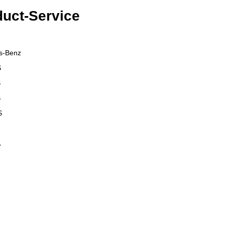
uct-Service
s-Benz
S
S
S
S
A