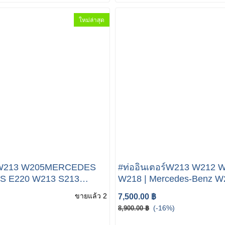
ใหม่ล่าสุด
้ำW213 W205MERCEDES
#ท่ออินเตอร์W213 W212 
S E220 W213 S213
W218 | Mercedes-Benz W
 / WATER PUMP -
E300 BuleTech A2125280
ขายแล้ว 2
7,500.00 ฿
10010
#M651 Enigne
(-16%)
8,900.00 ฿