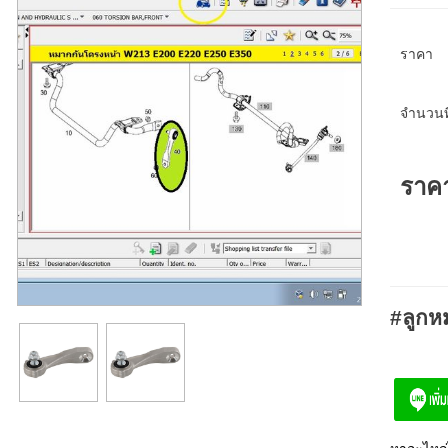
ราคา
จำนวนที
ราค
#ลูกห