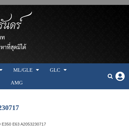
ML/GLE
GLC
AMG
230717
0 E350 E63 A2053230717