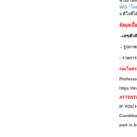
หาอะไหล่ไ
WIS "โดย
จ ดีใจที
ข้อมูลเบื
-เลขตัวถั
- รูปภาพ
- รายการอ
#อะไหล่
Professi
https://l
ATTENTI
IF YOU 
Conditio
part is 