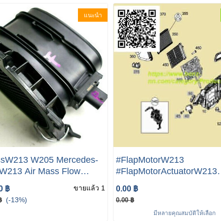
แนะนำ
ssW213 W205 Mercedes-
#FlapMotorW213
W213 Air Mass Flow
#FlapMotorActuatorW213
 A6540900048 Genuine
servomotorW213 W222 W
ขายแล้ว 1
0 ฿
0.00 ฿
W245 W205 W169 W238 
(-13%)
฿
0.00 ฿
906 01 0
มีหลายคุณสมบัติให้เลือก