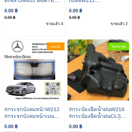
ดีเซล OM651 BlueTEC
เบนซ์W212
HYBRID) W205 W212
#Vacuumpumpรถ
0.00 ฿
0.00 ฿
W222 เบอร์ 651 906 28
เบนซ์EClass #ปั๊ม
0.00 ฿
0.00 ฿
00 ยี่ห้อ SEG ( Bosch
สุญญากาศเบรค
ขายแล้ว 4
ขายแล้ว 2
Starter Motors and
เครื่องยนต์ MERCEDES
Generators ได้เปลี่ยนชื่อ
BENZ MERCEDES
เป็น SEG Automotive
BENZ W212 E Class
แนะนำ
ใหม่ล่าสุด
แล้ว )
A651 230 04 65 Vacuum
pupm OM651
#กระจกบังลมหน้าW212
#กระป๋องฉีดน้ำฝนW218
#กระจกบังลมหน้าเบนซ์
#กระป๋องฉีดน้ำฝนCLS
#กระจกบังลมหน้าE300
BENZแท้ กระป๋องฉีดน้ำ
0.00 ฿
0.00 ฿
WINDSHIELD กระจกบัง
ฝน W204 W212 W207