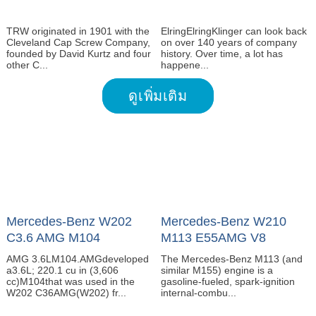
TRW originated in 1901 with the
ElringElringKlinger can look back
Cleveland Cap Screw Company,
on over 140 years of company
founded by David Kurtz and four
history. Over time, a lot has
other C...
happene...
ดูเพิ่มเติม
Mercedes-Benz W202
Mercedes-Benz W210
C3.6 AMG M104
M113 E55AMG V8
AMG 3.6LM104.AMGdeveloped
The Mercedes-Benz M113 (and
a3.6L; 220.1 cu in (3,606
similar M155) engine is a
cc)M104that was used in the
gasoline-fueled, spark-ignition
W202 C36AMG(W202) fr...
internal-combu...