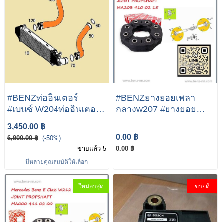
#BENZท่ออินเตอร์
#BENZยางยอยเพลา
#เบนซ์ W204ท่ออินเตอร์
กลางw207 #ยางยอย
#เบนซ์ W212ท่ออินเตอร์
เพลากลางW207 JOINT
3,450.00 ฿
#เบนซ์ W207ท่ออินเตอร์ /
PROPSHAFT Mercedes
0.00 ฿
6,900.00 ฿
(-50%)
2045282582 ,
Benz E Class E250
ขายแล้ว 5
0.00 ฿
2045282682 / ท่อเทอร์โบ
A203 410 02 15
มีหลายคุณสมบัติให้เลือก
/ Made in Germany
ใหม่ล่าสุด
ขายดี