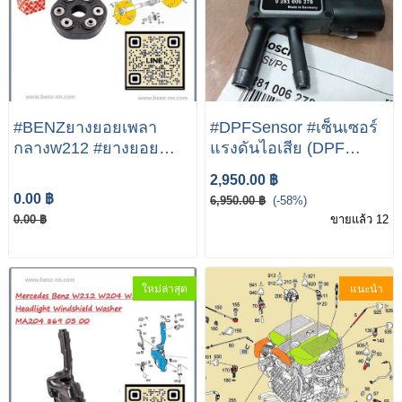
#BENZยางยอยเพลา
#DPFSensor #เซ็นเซอร์
กลางw212 #ยางยอย
แรงดันไอเสีย (DPF
เพลากลางW212 JOINT
Sensor) BOSCH | เบนซ์
2,950.00 ฿
PROPSHAFT Mercedes
W204 W207 W211
0.00 ฿
6,950.00 ฿
(-58%)
Benz E Class E300
W212 W218 W219
0.00 ฿
ขายแล้ว 12
A000 411 02 00
W221 Vito( W639 ) SLK(
R172 )
ใหม่ล่าสุด
แนะนำ