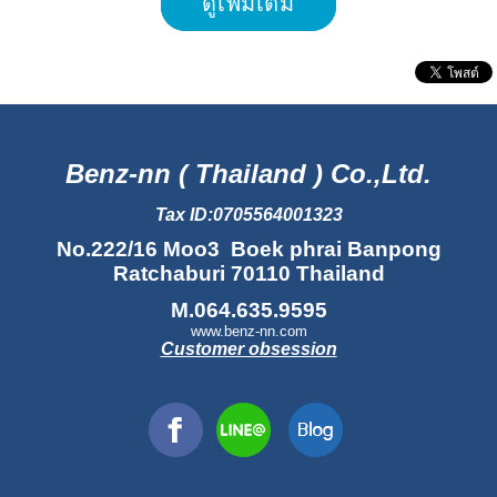
ดูเพิ่มเติม
Benz-nn ( Thailand ) Co.,Ltd.
Tax ID:0705564001323
No.222/16 Moo3 Boek phrai Banpong
Ratchaburi 70110 Thailand
M.064.635.9595
www.benz-nn.com
Customer obsession