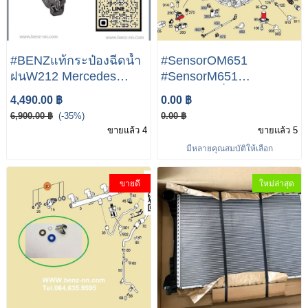
#BENZแท้กระป๋องฉีดน้ำ
#SensorOM651
ฝนW212 Mercedes
#SensorM651
Benz W204 W212 W207
#Sensorเครื่องดี
4,490.00 ฿
0.00 ฿
W218 เบอร์ MA204 869
เชลM651 VITO W639
6,900.00 ฿
(-35%)
0.00 ฿
03 00 Mercedes-Benz
W212 W204 W207
ขายแล้ว 4
ขายแล้ว 5
Windshield Washer Fluid
PRINTER 906 OM651
มีหลายคุณสมบัติให้เลือก
Reservoir 204 869 03 00
Engine Turbo Boost
Pressure Sensor A010
ขายดี
ใหม่ล่าสุด
153 72 28 Map Pressure
Sensor A0101537228