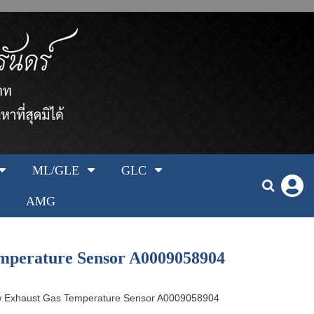
ML/GLE
GLC
AMG
erature Sensor A0009058904
xhaust Gas Temperature Sensor A0009058904