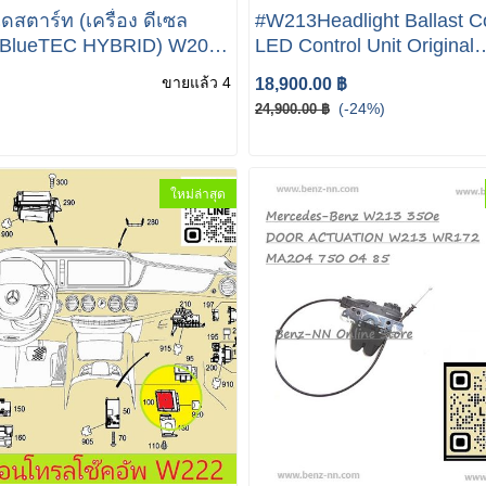
สตาร์ท (เครื่อง ดีเซล
#W213Headlight Ballast Co
BlueTEC HYBRID) W205
LED Control Unit Original
22 เบอร์ 651 906 28 00
Mercedes W213 W238 C2
ขายแล้ว 4
18,900.00 ฿
EG ( Bosch Starter Motors
W222 W205 205 E-Class
(-24%)
24,900.00 ฿
rators ได้เปลี่ยนชื่อเป็น
omotive แล้ว )
ใหม่ล่าสุด