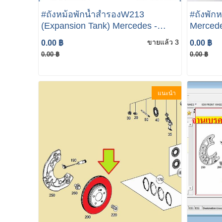
#ถังหม้อพักน้ำสำรองW213
#ถังพัก
(Expansion Tank) Mercedes -
Mercede
Benz C-Class W205 , E-Class
Reservo
ขายแล้ว 3
0.00 ฿
0.00 ฿
W213 W205 W213 W253 เมอซิเดส
0.00 ฿
0.00 ฿
เบนซ์ 2055000049 กระป๋องพักน้ำ
แนะนำ