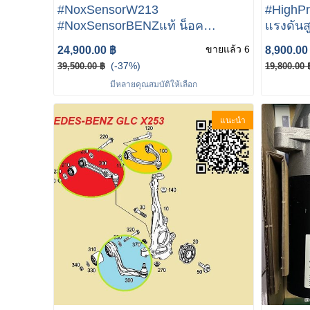
#NoxSensorW213
#HighPre
#NoxSensorBENZแท้ น็อค
แรงดันส
เซนเซอร์W213 / NoxSensor
Merced
ขายแล้ว 6
24,900.00 ฿
8,900.00
mercedes-benz W213 ครื่องดีเซล
W205 C
(-37%)
39,500.00 ฿
19,800.00 
OM654 เบอร์ A000 905 30 09 /
มีหลายคุณสมบัติให้เลือก
A000 905 78 03
แนะนำ