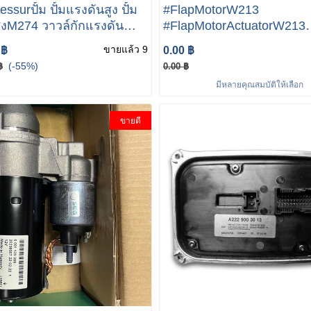
ssurปั้ม ปั้มแรงดันสูง ปั้ม
#FlapMotorW213
ูงM274 วาวล์กักแรงดัน
#FlapMotorActuatorW213
es benz M274 Engine
servomotorW213 W222 W
ขายแล้ว 9
 ฿
0.00 ฿
180 C200 W212 W204
W245 W205 W169 W238 
(-55%)
฿
0.00 ฿
906 01 0
มีหลายคุณสมบัติให้เลือก
ขายดี