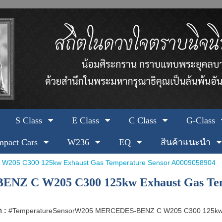
S Class
E Class
C Class
G-Class
pact Cars
W236
EQ
สินค้าแนะนำ
205 C300 125kw Exhaust Gas Temperature Sensor A0009058904
NZ C W205 C300 125kw Exhaust Gas Temp
า :
#TemperatureSensorW205 MERCEDES-BENZ C W205 C300 125kw E