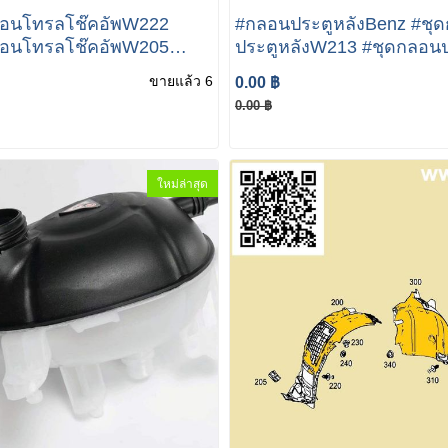
คอนโทรลโช๊คอัพW222
#กลอนประตูหลังBenz #ชุ
คอนโทรลโช๊คอัพW205
ประตูหลังW213 #ชุดกลอนป
L UNIT Mercedes Benz
หลังW205 Mercedes-Benz W213
ขายแล้ว 6
0.00 ฿
00d 400 450 500e 650e
E350e W213 / W205 Merc
0.00 ฿
Benz E 350e tailgate trunk
ใหม่ล่าสุด