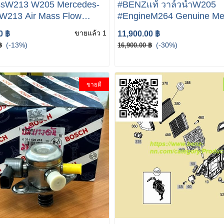
ssW213 W205 Mercedes-
#BENZแท้ วาล์วน้ำW205
W213 Air Mass Flow
#EngineM264 Genuine Me
 A6540900048 Genuine
Benz W205 THERMOSTA
ขายแล้ว 1
0 ฿
11,900.00 ฿
HOUSING A2642001501 BENZแท้
(-13%)
(-30%)
฿
16,900.00 ฿
วาล์วน้ำ เครื่องM264
ขายดี