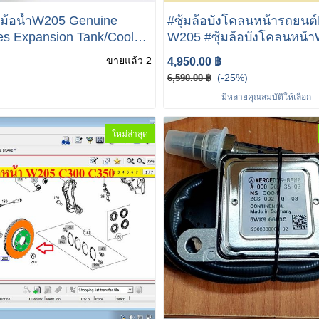
หม้อน้ำW205 Genuine
#ซุ้มล้อบังโคลนหน้ารถยนต
s Expansion Tank/Coolant
W205 #ซุ้มล้อบังโคลนหน้
ir; Radiator A2053209230
mercedes benz W205 C18
ขายแล้ว 2
4,950.00 ฿
300 350e
(-25%)
6,590.00 ฿
มีหลายคุณสมบัติให้เลือก
ใหม่ล่าสุด