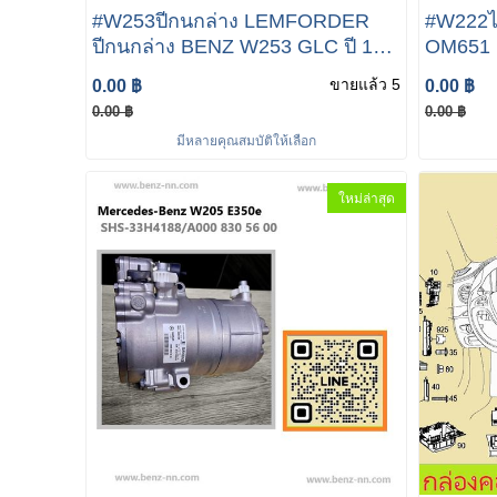
#W253ปีกนกล่าง LEMFORDER
#W222ได
ปีกนกล่าง BENZ W253 GLC ปี 15-
OM651 
19 / W205 / W213 เบอร์
W212 W2
ขายแล้ว 5
0.00 ฿
0.00 ฿
2053304507 #W253ปีกนกบน
ยี่ห้อ S
0.00 ฿
0.00 ฿
MERCEDES-BENZ GLC X253
and Gene
มีหลายคุณสมบัติให้เลือก
SEG Aut
ใหม่ล่าสุด