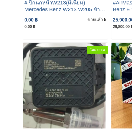
# ปีกนกหน้าW213(มิเนียม)
#AirMa
Mercedes Benz W213 W205 ข้าง
Benz E 
ขวา Lemforder #38214 01 019
Sensor
ขายแล้ว 5
0.00 ฿
25,900.0
(2053301605) ปีกนกล่างW213(อลู
0.00 ฿
29,800.00 
มีเนียม) (คู่ ซ้าย+ขวา) W205 W213
W238 W257
ใหม่ล่าสุด