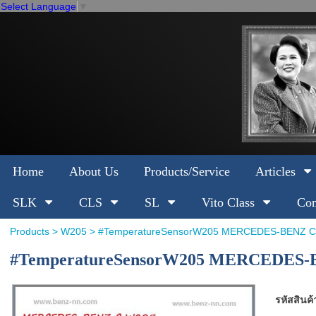
Select Language
▼
Home
About Us
Products/Service
Articles
SLK
CLS
SL
Vito Class
Com
Products
>
W205
> #TemperatureSensorW205 MERCEDES-BENZ C W
#TemperatureSensorW205 MERCEDES-BE
รหัสสินค้