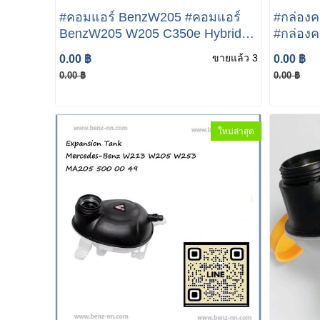
#คอมแอร์ BenzW205 #คอมแอร์
#กล่อง
BenzW205 W205 C350e Hybrid
#กล่อง
Hybrid SHS-33H4188/A 000 830
CONTRO
ขายแล้ว 3
0.00 ฿
0.00 ฿
56 00 คอมเพรสเซอร์ แอร์ เบนซ์ ไฮ
W222 3
0.00 ฿
0.00 ฿
บริด คอมแอร์รถยนต์
A0008305600
ใหม่ล่าสุด