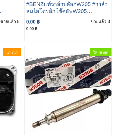
#BENZแท้วาล์วบล๊อกW205 #วาล์ว
ลมไฮโดรลิกโช๊คอัพW205
217
Mercedes Benz W205 W222
ขายแล้ว 5
ขายแล้ว 3
0.00 ฿
A169
W217 เบอร์ A099 320 00 58
0.00 ฿
(MADE IN GERMANY)
แนะนำ
ใหม่ล่าสุด