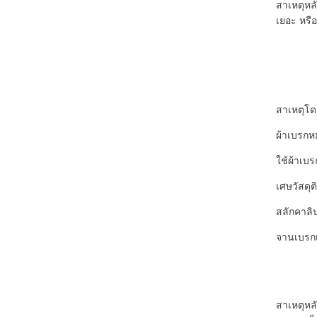
สาเหตุหลั
เยอะ หรื
สาเหตุโด
ผ้าเบรกหม
ใช้ผ้าเบ
เศษวัสดุ
สลักคาลิป
จานเบรกเป
สาเหตุหลั