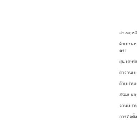
สาเหตุหลั
ผ้าเบรคหม
ตรง
ฝุ่น เศษห
ผิวจานเบ
ผ้าเบรคแ
สนิมบนจา
จานเบรคค
การติดตั