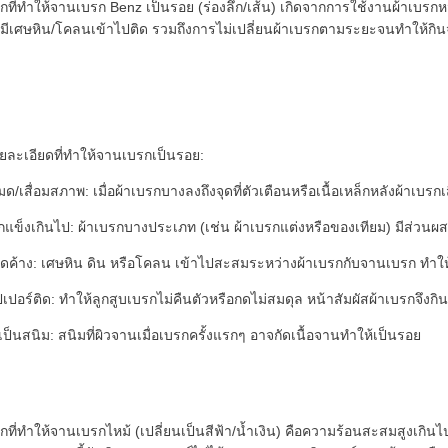
กที่ทำให้จานเบรก Benz เป็นรอย (ร่องลึก/เส้น) เกิดจากการใช้งานผ้าเบรกหม
อมีเศษหิน/โคลนเข้าไปติด รวมถึงการไม่เปลี่ยนผ้าเบรกตามระยะจนทำให้กิ
ยละเอียดที่ทำให้จานเบรกเป็นรอย:
ด/เสื่อมสภาพ: เมื่อผ้าเบรกบางลงถึงจุดที่ตัวเตือนหรือเนื้อเหล็กหลังผ้าเบร
รกแข็งเกินไป: ผ้าเบรกบางประเภท (เช่น ผ้าเบรกแต่งหรือของเทียม) มีส่ว
ติดค้าง: เศษหิน ดิน หรือโคลน เข้าไปสะสมระหว่างผ้าเบรกกับจานเบรก ทำให้
เปอร์ติด: ทำให้ลูกสูบเบรกไม่คืนตัวหรือกดไม่สมดุล หน้าสัมผัสผ้าเบรกจึงก
็นสนิม: สนิมที่ผิวจานเมื่อเบรกครั้งแรกๆ อาจกัดเนื้อจานทำให้เป็นรอย
กที่ทำให้จานเบรกไหม้ (เปลี่ยนเป็นสีฟ้า/น้ำเงิน) คือความร้อนสะสมสูงเกิน