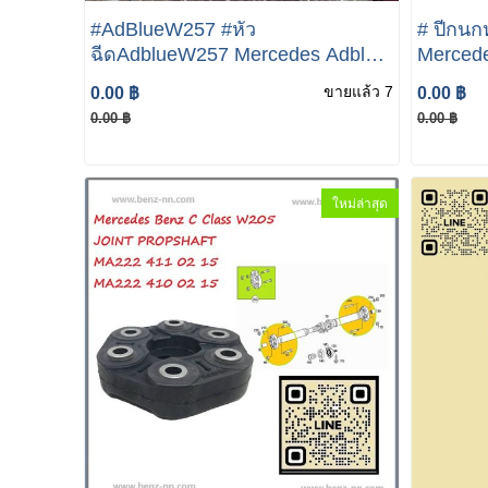
#AdBlueW257 #หัว
# ปีกนก
ฉีดAdblueW257 Mercedes Adblue
Merced
Injektor W205 W213 W238
ขวา Lem
ขายแล้ว 7
0.00 ฿
0.00 ฿
A0004900200 AdBlue Injector For
(205330
0.00 ฿
0.00 ฿
2019-2020 Mercedes-Sprinter
มีเนียม
W238 
ใหม่ล่าสุด