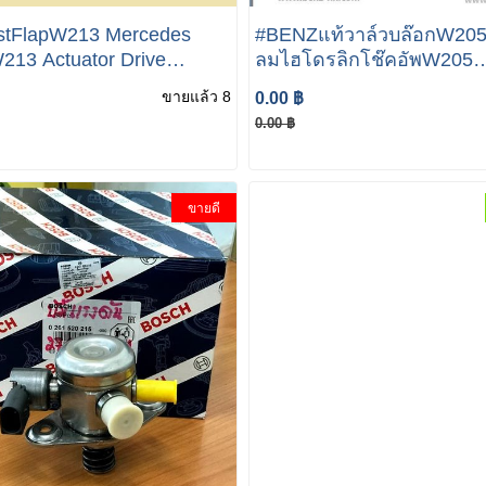
stFlapW213 Mercedes
#BENZแท้วาล์วบล๊อกW205
13 Actuator Drive
ลมไฮโดรลิกโช๊คอัพW205
 Flap Control Unit
Mercedes Benz W205 W2
ขายแล้ว 8
0.00 ฿
68601
W217 เบอร์ A099 320 00 58
0.00 ฿
(MADE IN GERMANY)
ขายดี