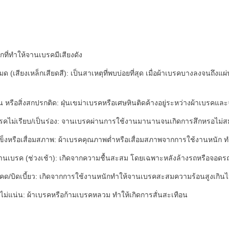
กที่ทำให้จานเบรคมีเสียงดัง
ด (เสียงเหล็กเสียดสี): เป็นสาเหตุที่พบบ่อยที่สุด เมื่อผ้าเบรคบางลงจนถึง
ิน หรือสิ่งสกปรกติด: ฝุ่นเขม่าเบรคหรือเศษหินติดค้างอยู่ระหว่างผ้าเบรคแ
รคไม่เรียบ/เป็นร่อง: จานเบรคผ่านการใช้งานมานานจนเกิดการสึกหรอไม่สม่ำ
ข็งหรือเสื่อมสภาพ: ผ้าเบรคคุณภาพต่ำหรือเสื่อมสภาพจากการใช้งานหนัก ท
นเบรค (ช่วงเช้า): เกิดจากความชื้นสะสม โดยเฉพาะหลังล้างรถหรือจอดรถทิ
ด/บิดเบี้ยว: เกิดจากการใช้งานหนักทำให้จานเบรคสะสมความร้อนสูงเกิน
้งไม่แน่น: ผ้าเบรคหรือก้ามเบรคหลวม ทำให้เกิดการสั่นสะเทือน