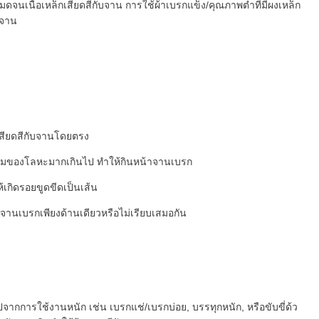
ดจนเนื้อเหล็กเสียดสีกับจาน การใช้ผ้าเบรกแข็ง/คุณภาพต่ำที่มีผงเหล็ก
นจาน
กเสียดสีกับจานโดยตรง
นผสมของโลหะมากเกินไป ทำให้กินหน้าจานเบรก
เกิดรอยขูดขีดเป็นเส้น
ินจานเบรกเพียงด้านเดียวหรือไม่เรียบเสมอกัน
ไปจากการใช้งานหนัก เช่น เบรกแช่/เบรกบ่อย, บรรทุกหนัก, หรือขับขี่ด้ว