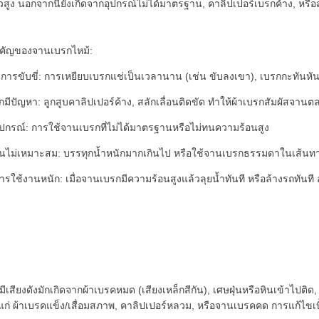
วสูง นอกจากนี้ยังเกิดจากอุปกรณ์ไม่ได้มาตรฐาน, คาลิปเปอร์เบรกค้าง, หร
คัญของจานเบรกไหม้:
ารขับขี่: การเหยียบเบรกแช่เป็นเวลานาน (เช่น ขับลงเขา), เบรกกะทันหันบ่อย
มีปัญหา: ลูกสูบคาลิปเปอร์ค้าง, สลักเลื่อนติดขัด ทำให้ผ้าเบรกสัมผัสจานต
ปกรณ์: การใช้จานเบรกที่ไม่ได้มาตรฐานหรือไม่ทนความร้อนสูง
นไม่เหมาะสม: บรรทุกน้ำหนักมากเกินไป หรือใช้จานเบรกธรรมดาในเส้นทางท
ารใช้งานหนัก: เมื่อจานเบรกมีความร้อนสูงแล้วลุยน้ำทันที หรือล้างรถทัน
เสียงดังมักเกิดจากผ้าเบรคหมด (เสียงเหล็กสีกัน), เศษฝุ่นหรือหินเข้าไปติด
ได้แก่ ผ้าเบรคแข็ง/เสื่อมสภาพ, คาลิปเปอร์หลวม, หรือจานเบรคคด การแก้ไข