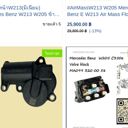
หน้าW213(มิเนียม)
#AirMassW213 W205 Mer
es Benz W213 W205 ข้าง
Benz E W213 Air Mass Fl
forder #38214 01 019
Sensor A6540900048 Gen
ขายแล้ว 5
25,900.00 ฿
1605) ปีกนกล่างW213(อลู
(-13%)
29,800.00 ฿
) (คู่ ซ้าย+ขวา) W205 W213
W257
ใหม่ล่าสุด