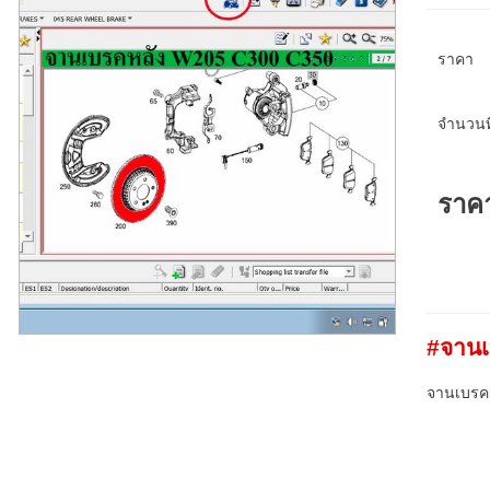
ราคา
จำนวนที
ราค
#จานเ
จานเบรคb