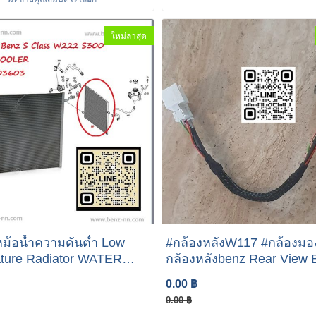
ใหม่ล่าสุด
ม้อน้ำความดันต่ำ Low
#กล้องหลังW117 #กล้องมอ
ator WATER
กล้องหลังbenz Rear View 
 OEM Mercedes-Benz S-
Camera W/Release Handl
0.00 ฿
222 Cooling Radiator
Benz C S SLK W205 W22
0.00 ฿
3 Fits Mercedes
W117 W156 A166 905 10