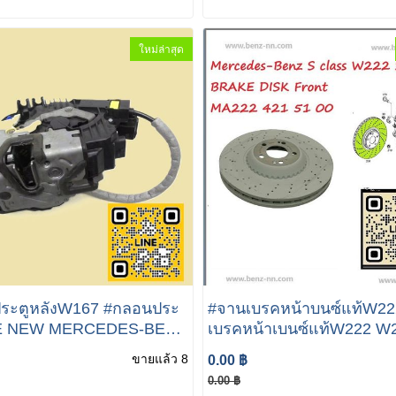
222 S300
ใหม่ล่าสุด
ระตูหลังW167 #กลอนประ
#จานเบรคหน้าบนซ์แท้W22
ENZ
เบรคหน้าเบนซ์แท้W222 W
LE S W222 REAR LEFT
W222 MA222 421 51 00 จ
ขายแล้ว 8
0.00 ฿
OCK 167 W213 E300
หน้าแท้ จานเบรค Mercede
0.00 ฿
450 S63 AMG
S Class W222 S300