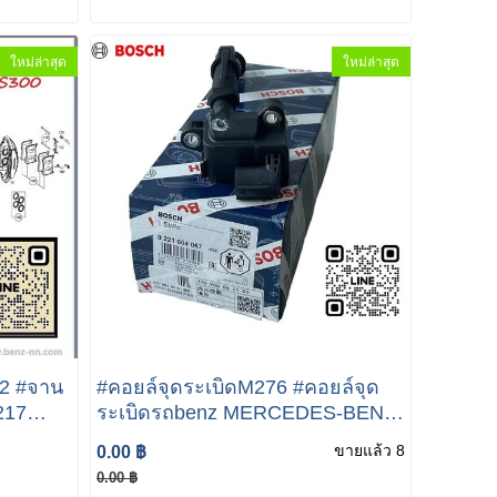
VIEW BACK UP PARKING
CAMERA
ใหม่ล่าสุด
ใหม่ล่าสุด
2 #จาน
#คอยล์จุดระเบิดM276 #คอยล์จุด
217
ระเบิดรถbenz MERCEDES-BENZ
านเบรค
W222 W166 W205 AMG W213
ขายแล้ว 8
0.00 ฿
s Benz
W218 A276 906 05 01
0.00 ฿
A2769060501 - Ignition coil