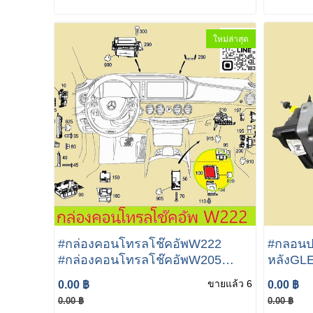
SEG Automotive แล้ว )
Benz W
ใหม่ล่าสุด
#กล่องคอนโทรลโช๊คอัพW222
#กลอนป
#กล่องคอนโทรลโช๊คอัพW205
หลังGLE NEW MERCEDES-B
CONTROL UNIT Mercedes Benz
W167 G
ขายแล้ว 6
0.00 ฿
0.00 ฿
W222 300d 400 450 500e 650e
DOOR L
0.00 ฿
0.00 ฿
W222 S