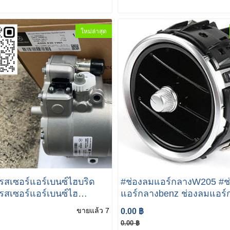
09300
ใหม่ล่าสุด
สเซอร์แอร์เบนซ์ไฮบริด
#ช่องลมแอร์กลางW205 #ช
สเซอร์แอร์เบนซ์ไฮ
แอร์กลางbenz ช่องลมแอร์
22 คอมแอร์รถยนต์
รถbenz Mercedes-Benz C 
ขายแล้ว 7
0.00 ฿
ssor Benz S-CLASS W222
C350e dash center air vent 
0.00 ฿
brid นำเข้าแท้ SHS-
A205 830 0301