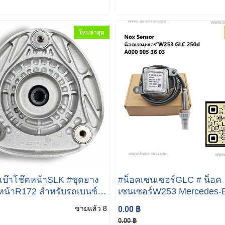
9/A0032306611
ใหม่ล่าสุด
เบ๊าโช๊คหน้าSLK #ชุดยาง
#น็อคเซนเซอร์GLC # น็อค
คหน้าR172 สำหรับรถเบนซ์
เซนเซอร์W253 Mercedes-
2 เบนซ์ Mercedes benz
GLC 205D BENZแท้ น็อคเซนเซอร์
ขายแล้ว 8
0.00 ฿
K R172 200, 250, 300,
/ Nox Sensor (เครื่องดีเซ
0.00 ฿