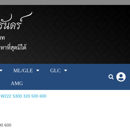
ML/GLE
GLC
AMG
s W222 S300 320 500 600
00 600