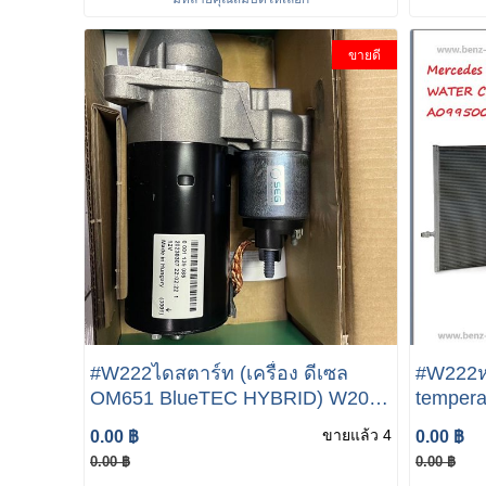
ขายดี
#W222ไดสตาร์ท (เครื่อง ดีเซล
#W222ห
OM651 BlueTEC HYBRID) W205
temperature Radi
W212 W222 เบอร์ 651 906 28 00
COOLER
ขายแล้ว 4
0.00 ฿
0.00 ฿
ยี่ห้อ SEG ( Bosch Starter Motors
class W
0.00 ฿
0.00 ฿
and Generators ได้เปลี่ยนชื่อเป็น
A099 500 36 0