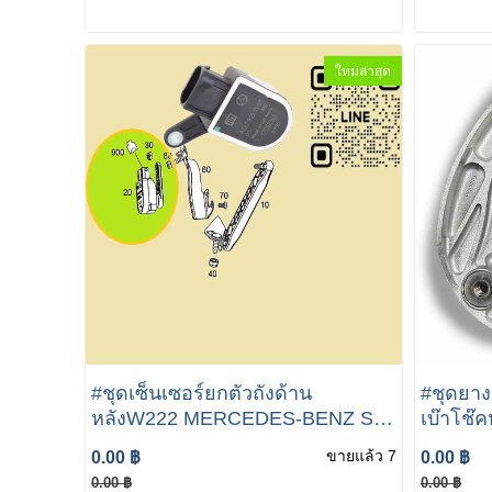
33H415
ใหม่ล่าสุด
#ชุดเซ็นเซอร์ยกตัวถังด้าน
#ชุดยาง
หลังW222 MERCEDES-BENZ S
เบ๊าโช๊
Class W222 S300 S350 S500
SLK R17
ขายแล้ว 7
0.00 ฿
0.00 ฿
S580e A222 905 05 03 ชุด
BENZ SL
0.00 ฿
0.00 ฿