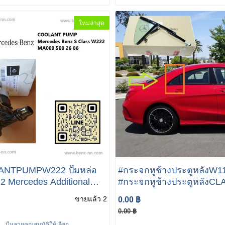
00800 NEW GENUINE
A000 905 36 03 (MADE IN
GERMANY)
ใหม่ล่าสุด
NTPUMPW222 ปั๊มหล่อ
#กระจกหูช้างประตูหลังW1
tional
#กระจกหูช้างประตูหลังCL
Pump For MERCEDES
MERCEDES-BENZ CLA 
ขายแล้ว 2
0.00 ฿
es Benz S Class W222
CLA200 250 A117 730 01 
0.00 ฿
มีหลายคุณสมบัติให้เลือก