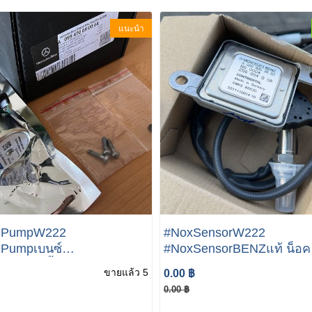
แนะนำ
ePumpW222
#NoxSensorW222
ePumpเบนซ์
#NoxSensorBENZแท้ น็อค
lueW222 ปั้มAdblue
เซนเซอร์ / NoxSensor mer
ขายแล้ว 5
0.00 ฿
ES-BENZ S Class W222
benz W222 ครื่องดีเซล O
0.00 ฿
Metering Pump Repair Kit
W222 เบอร์ A000 905 34 0